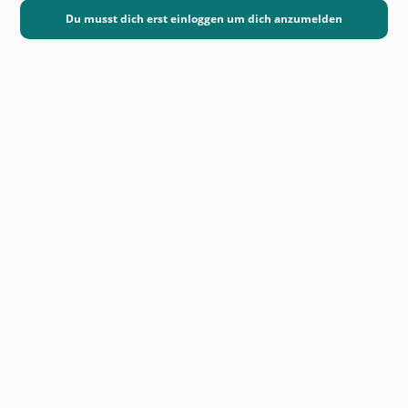
Du musst dich erst einloggen um dich anzumelden