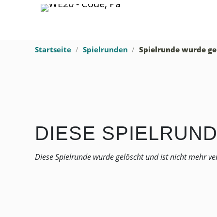
Startseite
Spielrunden
Spielrunde wurde ge
DIESE SPIELRUN
Diese Spielrunde wurde gelöscht und ist nicht mehr ve