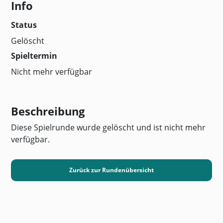
Info
Status
Gelöscht
Spieltermin
Nicht mehr verfügbar
Beschreibung
Diese Spielrunde wurde gelöscht und ist nicht mehr
verfügbar.
Zurück zur Rundenübersicht