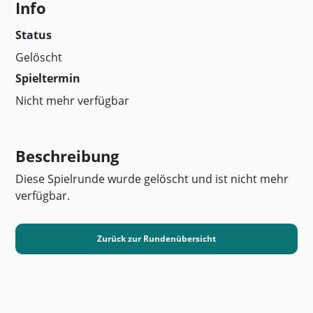
Info
Status
Gelöscht
Spieltermin
Nicht mehr verfügbar
Beschreibung
Diese Spielrunde wurde gelöscht und ist nicht mehr
verfügbar.
Zurück zur Rundenübersicht