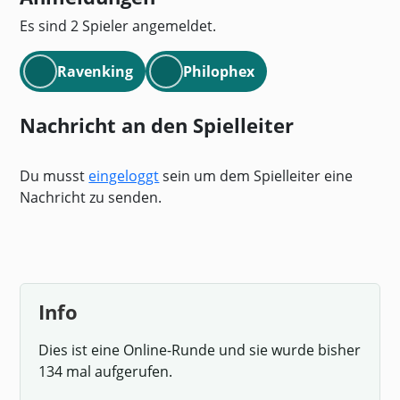
Es sind 2 Spieler angemeldet.
Ravenking
Philophex
Nachricht an den Spielleiter
Du musst
eingeloggt
sein um dem Spielleiter eine
Nachricht zu senden.
Info
Dies ist eine Online-Runde und sie wurde bisher
134 mal aufgerufen.