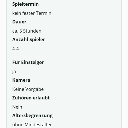
Spieltermin
kein fester Termin
Dauer
ca. 5 Stunden
Anzahl Spieler
4-4
Für Einsteiger
Ja
Kamera
Keine Vorgabe
Zuhören erlaubt
Nein
Altersbegrenzung
ohne Mindestalter