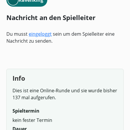
Nachricht an den Spielleiter
Du musst
eingeloggt
sein um dem Spielleiter eine
Nachricht zu senden.
Info
Dies ist eine Online-Runde und sie wurde bisher
137 mal aufgerufen.
Spieltermin
kein fester Termin
Dauer