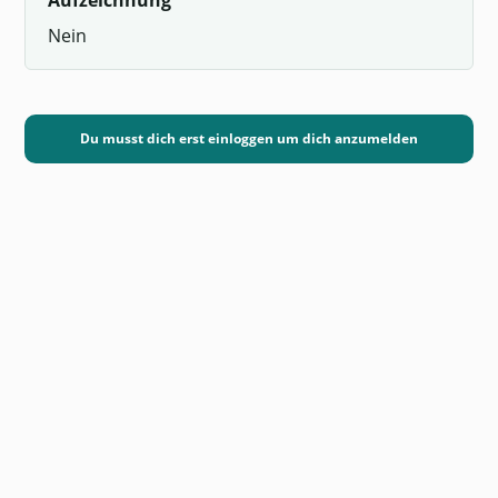
Aufzeichnung
Nein
Du musst dich erst einloggen um dich anzumelden