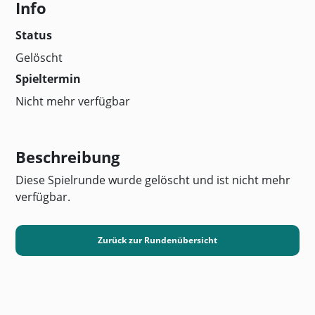
Info
Status
Gelöscht
Spieltermin
Nicht mehr verfügbar
Beschreibung
Diese Spielrunde wurde gelöscht und ist nicht mehr
verfügbar.
Zurück zur Rundenübersicht