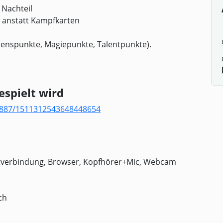
 Nachteil
 anstatt Kampfkarten
benspunkte, Magiepunkte, Talentpunkte).
espielt wird
7887/1511312543648448654
etverbindung, Browser, Kopfhörer+Mic, Webcam
ch