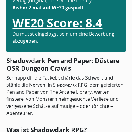
Verlag (original):
The Arcane Library
Bisher 2 mal auf WE20 gespielt.
WE20 Score:
8.4
Du musst eingeloggt sein um eine Bewerbung
abzugeben.
Shadowdark Pen and Paper: Düstere
OSR Dungeon Crawls
Schnapp dir die Fackel, schärfe das Schwert und
stähle die Nerven. In
Shadowdark RPG
, dem gefeierten
Pen and Paper von The Arcane Library, warten
finstere, von Monstern heimgesuchte Verliese und
vergessene Schätze auf mutige – oder törichte –
Abenteurer.
Was ist Shadowdark RPG?