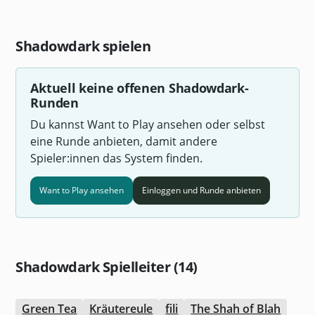
Shadowdark spielen
Aktuell keine offenen Shadowdark-
Runden
Du kannst Want to Play ansehen oder selbst
eine Runde anbieten, damit andere
Spieler:innen das System finden.
Want to Play ansehen
Einloggen und Runde anbieten
Shadowdark Spielleiter (14)
Green Tea
Kräutereule
fili
The Shah of Blah