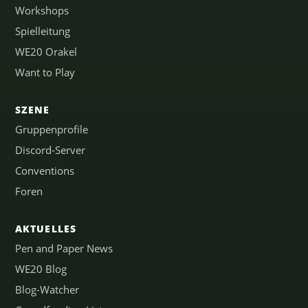
Workshops
Spielleitung
WE20 Orakel
Want to Play
SZENE
Gruppenprofile
Discord-Server
Conventions
Foren
AKTUELLES
Pen and Paper News
WE20 Blog
Blog-Watcher