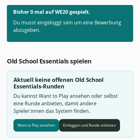
Bisher 0 mal auf WE20 gespielt.
Du musst eingeloggt sein um eine Bewerbung
abzugeben.
Old School Essentials spielen
Aktuell keine offenen Old School
Essentials-Runden
Du kannst Want to Play ansehen oder selbst
eine Runde anbieten, damit andere
Spieler:innen das System finden.
Want to Play ansehen
Einloggen und Runde anbieten