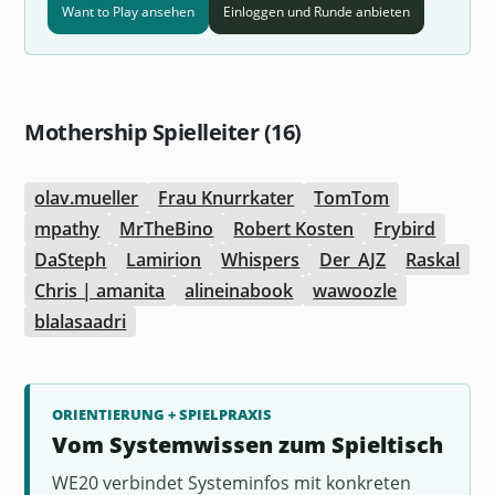
Want to Play ansehen
Einloggen und Runde anbieten
Mothership Spielleiter (16)
olav.mueller
Frau Knurrkater
TomTom
mpathy
MrTheBino
Robert Kosten
Frybird
DaSteph
Lamirion
Whispers
Der_AJZ
Raskal
Chris | amanita
alineinabook
wawoozle
blalasaadri
ORIENTIERUNG + SPIELPRAXIS
Vom Systemwissen zum Spieltisch
WE20 verbindet Systeminfos mit konkreten