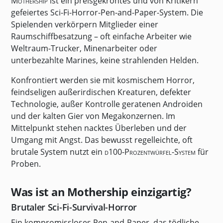
Mothership
ist ein preisgekröntes und von Kritikern
gefeiertes Sci-Fi-Horror-Pen-and-Paper-System. Die
Spielenden verkörpern Mitglieder einer
Raumschiffbesatzung – oft einfache Arbeiter wie
Weltraum-Trucker, Minenarbeiter oder
unterbezahlte Marines, keine strahlenden Helden.
Konfrontiert werden sie mit kosmischem Horror,
feindseligen außerirdischen Kreaturen, defekter
Technologie, außer Kontrolle geratenen Androiden
und der kalten Gier von Megakonzernen. Im
Mittelpunkt stehen nacktes Überleben und der
Umgang mit Angst. Das bewusst regelleichte, oft
brutale System nutzt ein
d100-Prozentwürfel-System
für
Proben.
Was ist an Mothership einzigartig?
Brutaler Sci-Fi-Survival-Horror
Ein kompromissloses Pen-and-Paper, das tödliche