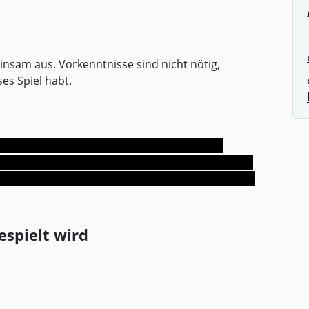
insam aus. Vorkenntnisse sind nicht nötig,
es Spiel habt.
espielt werden. Je nach Verlauf kann es zu
 Untoten, Splatter, religiös-höllischen Motiven,
talität kommen. Bitte berücksichtigt das, bevor
espielt wird