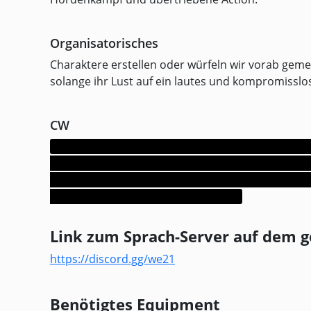
Organisatorisches
Charaktere erstellen oder würfeln wir vorab geme
solange ihr Lust auf ein lautes und kompromisslos
CW
MÖRK DÖD kann sehr blutig, grotesk und extrem g
Darstellungen von Gewalt, Körperhorror, Dämonen,
schwarzem Humor und bewusst überzeichneter Bru
ihr euch bei dieser Runde anmeldet.
Link zum Sprach-Server auf dem g
https://discord.gg/we21
Benötigtes Equipment