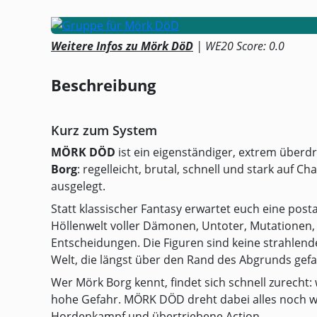
Weitere Infos zu Mörk DöD
| WE20 Score: 0.0
Beschreibung
Kurz zum System
MÖRK DÖD
ist ein eigenständiger, extrem überd
Borg
: regelleicht, brutal, schnell und stark auf C
ausgelegt.
Statt klassischer Fantasy erwartet euch eine postap
Höllenwelt voller Dämonen, Untoter, Mutationen, 
Entscheidungen. Die Figuren sind keine strahlen
Welt, die längst über den Rand des Abgrunds gefal
Wer Mörk Borg kennt, findet sich schnell zurecht: 
hohe Gefahr. MÖRK DÖD dreht dabei alles noch we
Hordenkampf und übertriebene Action.