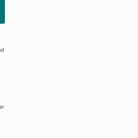
nd
er