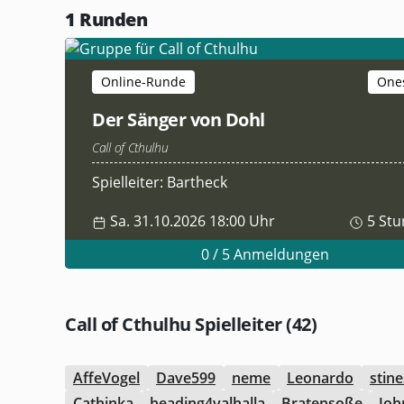
1
Runden
Online-Runde
One
Der Sänger von Dohl
Call of Cthulhu
Spielleiter: Bartheck
Sa. 31.10.2026 18:00 Uhr
5 Stu
0 / 5 Anmeldungen
Call of Cthulhu Spielleiter (42)
AffeVogel
Dave599
neme
Leonardo
stin
Cathinka
heading4valhalla
Bratensoße
Joh