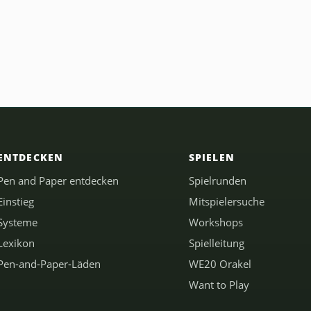
ENTDECKEN
SPIELEN
Pen and Paper entdecken
Spielrunden
Einstieg
Mitspielersuche
Systeme
Workshops
Lexikon
Spielleitung
Pen-and-Paper-Läden
WE20 Orakel
Want to Play