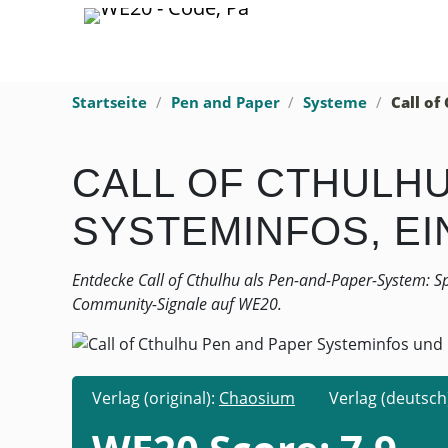
Startseite
Pen and Paper
Systeme
Call of
CALL OF CTHULHU
SYSTEMINFOS, E
Entdecke Call of Cthulhu als Pen-and-Paper-System: Sp
Community-Signale auf WE20.
Verlag (original):
Chaosium
Verlag (deutsch