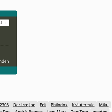
shot
nden
e2308
Der Irre Joe
Feli
Philodox
Kräutereule
Miku
n Doe
André_Boyens
Jean-Marc
TomTom
mpathy