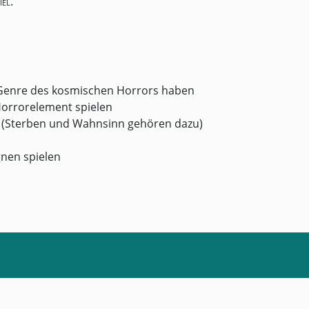
iel
.
 Genre des kosmischen Horrors haben
Horrorelement spielen
n (Sterben und Wahnsinn gehören dazu)
gnen spielen