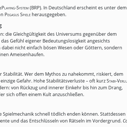
ePlaying-System (BRP)
. In Deutschland erscheint es unter dem
von
Pegasus Spiele
herausgegeben.
g
men: die Gleichgültigkeit des Universums gegenüber dem
das Gefühl eigener Bedeutungslosigkeit angesichts
 dabei nicht einfach bösen Wesen oder Göttern, sondern
 einen Ameisenhaufen.
ger Stabilität. Wer dem Mythos zu nahekommt, riskiert, dem
einzige Gefahr. Hohe Stabilitätsverluste – oft kurz
Stabi-Verl
ern: von Rückzug und innerer Einkehr bis hin zum Drang,
er sich offen einem Kult anzuschließen.
ie Spielmechanik schnell tödlich enden können. Stattdessen
nte und das Entschlüsseln von Rätseln im Vordergrund.
Ca