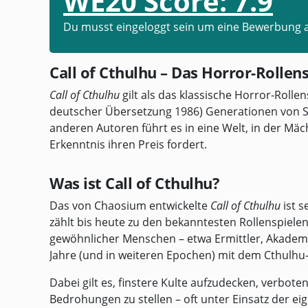
WE20 Score:
7.9
Du musst eingeloggt sein um eine Bewerbung 
Call of Cthulhu – Das Horror-Rollen
Call of Cthulhu
gilt als das klassische Horror-Rollen
deutscher Übersetzung 1986) Generationen von Sp
anderen Autoren führt es in eine Welt, in der Mä
Erkenntnis ihren Preis fordert.
Was ist Call of Cthulhu?
Das von Chaosium entwickelte
Call of Cthulhu
ist s
zählt bis heute zu den bekanntesten Rollenspiele
gewöhnlicher Menschen – etwa Ermittler, Akademik
Jahre (und in weiteren Epochen) mit dem Cthulhu
Dabei gilt es, finstere Kulte aufzudecken, verbot
Bedrohungen zu stellen – oft unter Einsatz der e