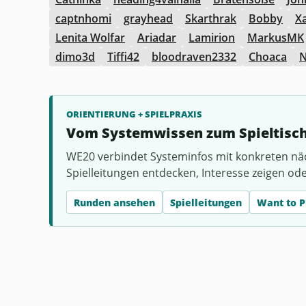
captnhomi
grayhead
Skarthrak
Bobby
X
Lenita Wolfar
Ariadar
Lamirion
MarkusMK
dimo3d
Tiffi42
bloodraven2332
Choaca
N
ORIENTIERUNG + SPIELPRAXIS
Vom Systemwissen zum Spieltisc
WE20 verbindet Systeminfos mit konkreten nä
Spielleitungen entdecken, Interesse zeigen od
Runden ansehen
Spielleitungen
Want to P