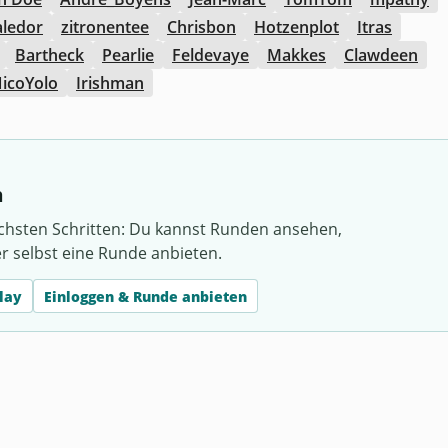
aledor
zitronentee
Chrisbon
Hotzenplot
Itras
Bartheck
Pearlie
Feldevaye
Makkes
Clawdeen
icoYolo
Irishman
h
chsten Schritten: Du kannst Runden ansehen,
er selbst eine Runde anbieten.
lay
Einloggen & Runde anbieten