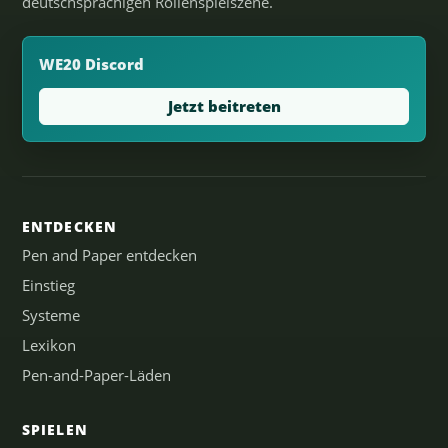
deutschsprachigen Rollenspielszene.
WE20 Discord
Jetzt beitreten
ENTDECKEN
Pen and Paper entdecken
Einstieg
Systeme
Lexikon
Pen-and-Paper-Läden
SPIELEN