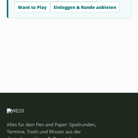
Want to Play
Einloggen & Runde anbieten
Alles für dein Pen and Paper: Spielrunden,
Termine, Tools und Wissen aus der