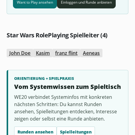
Want to Play ansehen
Einloggen und Runde anbieten
Star Wars RolePlaying Spielleiter (4)
John Doe
Kasim
franz flint
Aeneas
ORIENTIERUNG + SPIELPRAXIS
Vom Systemwissen zum Spieltisch
WE20 verbindet Systeminfos mit konkreten
nächsten Schritten: Du kannst Runden
ansehen, Spielleitungen entdecken, Interesse
zeigen oder selbst eine Runde anbieten.
Runden ansehen
Spielleitungen