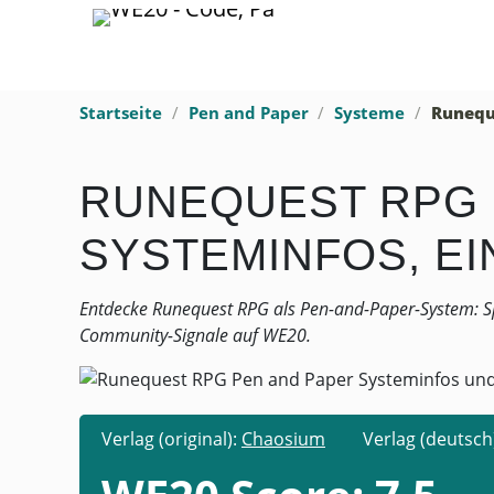
Startseite
Pen and Paper
Systeme
Runequ
RUNEQUEST RPG 
SYSTEMINFOS, E
Entdecke Runequest RPG als Pen-and-Paper-System: Spi
Community-Signale auf WE20.
Verlag (original):
Chaosium
Verlag (deutsch