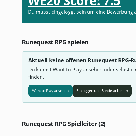
WE20 Score:
7.5
Du musst eingeloggt sein um eine Bewerbung 
Runequest RPG spielen
Aktuell keine offenen Runequest RPG-
Du kannst Want to Play ansehen oder selbst e
finden.
Want to Play ansehen
Einloggen und Runde anbieten
Runequest RPG Spielleiter (2)