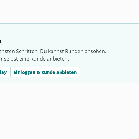
h
chsten Schritten: Du kannst Runden ansehen,
er selbst eine Runde anbieten.
lay
Einloggen & Runde anbieten