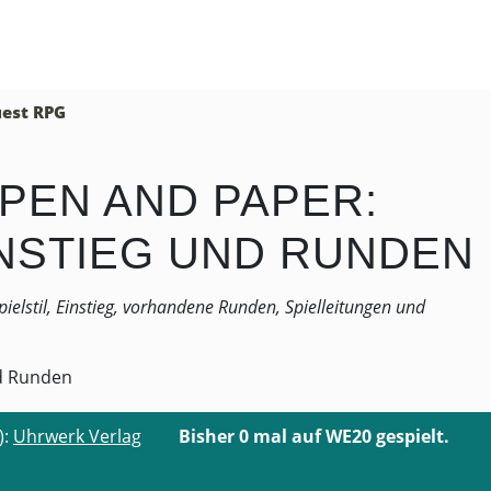
est RPG
PEN AND PAPER:
INSTIEG UND RUNDEN
elstil, Einstieg, vorhandene Runden, Spielleitungen und
):
Uhrwerk Verlag
Bisher 0 mal auf WE20 gespielt.