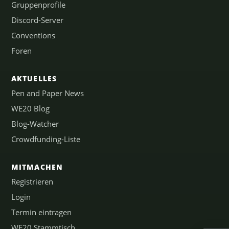
Gruppenprofile
Discord-Server
Conventions
Foren
AKTUELLES
Pen and Paper News
WE20 Blog
Blog-Watcher
Crowdfunding-Liste
MITMACHEN
Registrieren
Login
Termin eintragen
WE20 Stammtisch