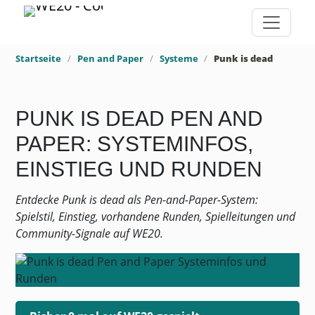
Startseite
Pen and Paper
Systeme
Punk is dead
PUNK IS DEAD PEN AND
PAPER: SYSTEMINFOS,
EINSTIEG UND RUNDEN
Entdecke Punk is dead als Pen-and-Paper-System:
Spielstil, Einstieg, vorhandene Runden, Spielleitungen und
Community-Signale auf WE20.