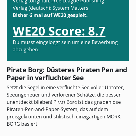
Verlag (original):
Free League Publishing
Verlag (deutsch):
System Matters
Bisher 6 mal auf WE20 gespielt.
WE20 Score:
8.7
Du musst eingeloggt sein um eine Bewerbung
abzugeben.
Pirate Borg: Düsteres Piraten Pen and
Paper in verfluchter See
Setzt die Segel in eine verfluchte See voller Untoter,
Seeungeheuer und verlorener Schätze, die besser
unentdeckt blieben!
Pirate Borg
ist das gnadenlose
Piraten-Pen-and-Paper-System, das auf dem
preisgekrönten und stilistisch einzigartigen
MÖRK
BORG
basiert.