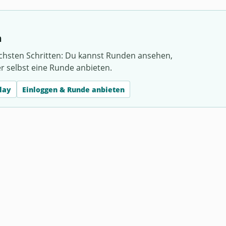
h
chsten Schritten: Du kannst Runden ansehen,
er selbst eine Runde anbieten.
lay
Einloggen & Runde anbieten