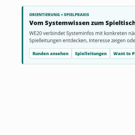
ORIENTIERUNG + SPIELPRAXIS
Vom Systemwissen zum Spieltisc
WE20 verbindet Systeminfos mit konkreten nä
Spielleitungen entdecken, Interesse zeigen od
Runden ansehen
Spielleitungen
Want to P