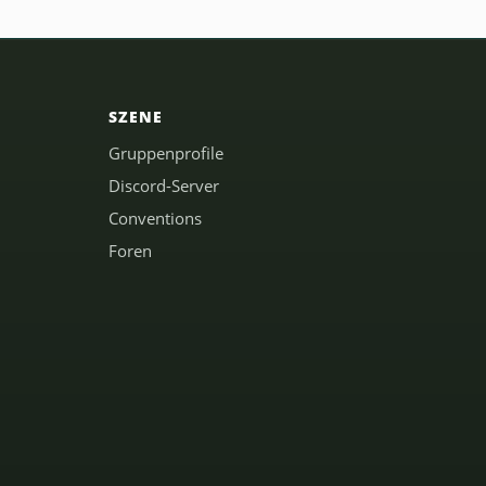
SZENE
Gruppenprofile
Discord-Server
Conventions
Foren