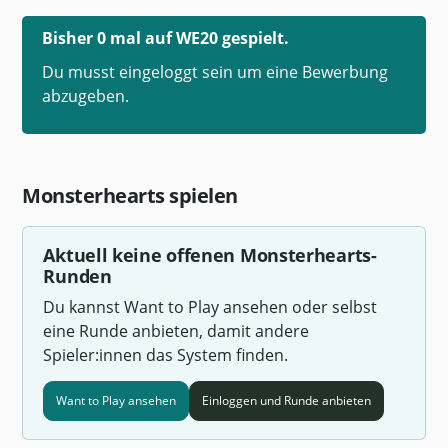
Bisher 0 mal auf WE20 gespielt.
Du musst eingeloggt sein um eine Bewerbung
abzugeben.
Monsterhearts spielen
Aktuell keine offenen Monsterhearts-
Runden
Du kannst Want to Play ansehen oder selbst
eine Runde anbieten, damit andere
Spieler:innen das System finden.
Want to Play ansehen
Einloggen und Runde anbieten