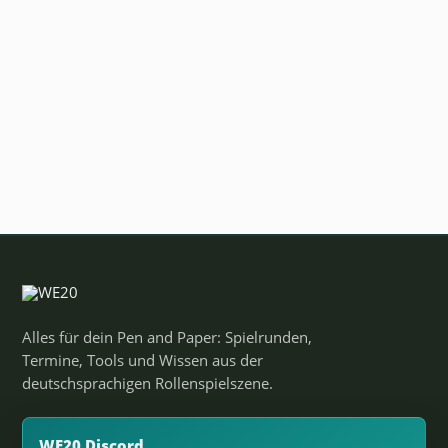
Alles für dein Pen and Paper: Spielrunden,
Termine, Tools und Wissen aus der
deutschsprachigen Rollenspielszene.
WE20 Discord