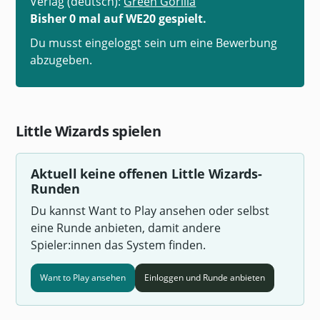
Verlag (deutsch):
Green Gorilla
Bisher 0 mal auf WE20 gespielt.
Du musst eingeloggt sein um eine Bewerbung
abzugeben.
Little Wizards spielen
Aktuell keine offenen Little Wizards-
Runden
Du kannst Want to Play ansehen oder selbst
eine Runde anbieten, damit andere
Spieler:innen das System finden.
Want to Play ansehen
Einloggen und Runde anbieten