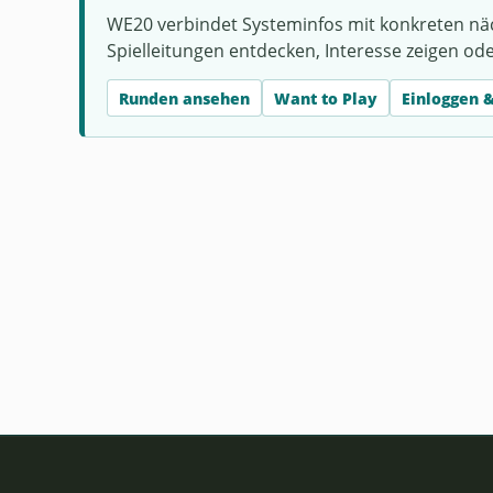
WE20 verbindet Systeminfos mit konkreten nä
Spielleitungen entdecken, Interesse zeigen od
Runden ansehen
Want to Play
Einloggen 