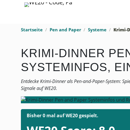
Startseite
Pen and Paper
Systeme
Krimi-
KRIMI-DINNER PE
SYSTEMINFOS, E
Entdecke Krimi-Dinner als Pen-and-Paper-System: Spie
Signale auf WE20.
Bisher 0 mal auf WE20 gespielt.