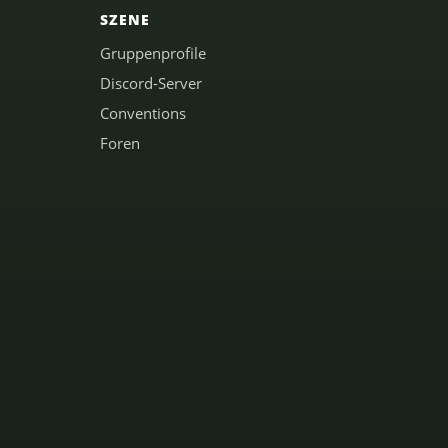
SZENE
Gruppenprofile
Discord-Server
Conventions
Foren