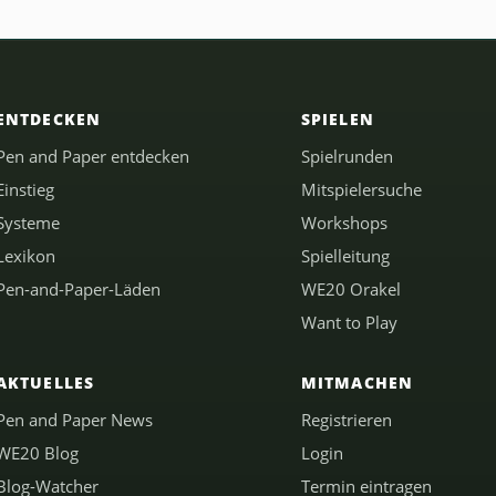
ENTDECKEN
SPIELEN
Pen and Paper entdecken
Spielrunden
Einstieg
Mitspielersuche
Systeme
Workshops
Lexikon
Spielleitung
Pen-and-Paper-Läden
WE20 Orakel
Want to Play
AKTUELLES
MITMACHEN
Pen and Paper News
Registrieren
WE20 Blog
Login
Blog-Watcher
Termin eintragen