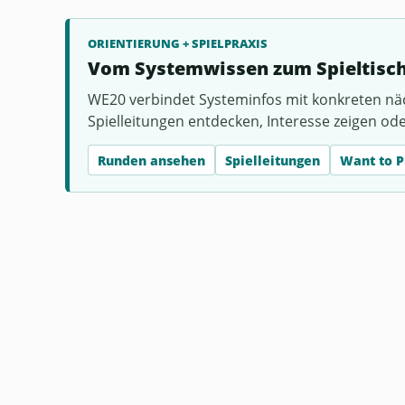
ORIENTIERUNG + SPIELPRAXIS
Vom Systemwissen zum Spieltisc
WE20 verbindet Systeminfos mit konkreten nä
Spielleitungen entdecken, Interesse zeigen od
Runden ansehen
Spielleitungen
Want to P