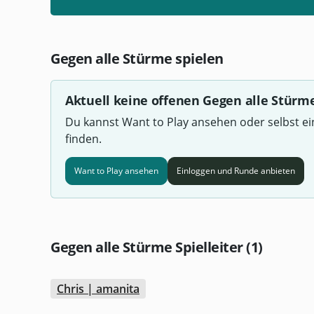
Gegen alle Stürme spielen
Aktuell keine offenen Gegen alle Stür
Du kannst Want to Play ansehen oder selbst e
finden.
Want to Play ansehen
Einloggen und Runde anbieten
Gegen alle Stürme Spielleiter (1)
Chris | amanita