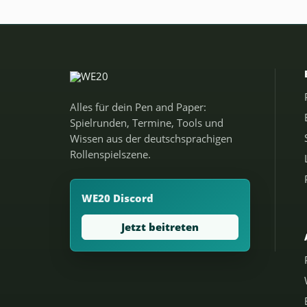
Alles für dein Pen and Paper:
Spielrunden, Termine, Tools und
Wissen aus der deutschsprachigen
Rollenspielszene.
WE20 Discord
Jetzt beitreten