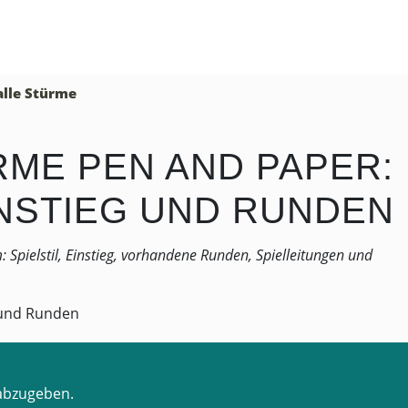
alle Stürme
RME PEN AND PAPER:
INSTIEG UND RUNDEN
Spielstil, Einstieg, vorhandene Runden, Spielleitungen und
abzugeben.