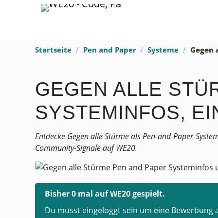
Startseite
Pen and Paper
Systeme
Gegen 
GEGEN ALLE STÜ
SYSTEMINFOS, E
Entdecke Gegen alle Stürme als Pen-and-Paper-System: 
Community-Signale auf WE20.
Bisher 0 mal auf WE20 gespielt.
Du musst eingeloggt sein um eine Bewerbung 