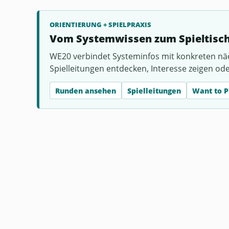
ORIENTIERUNG + SPIELPRAXIS
Vom Systemwissen zum Spieltisc
WE20 verbindet Systeminfos mit konkreten nä
Spielleitungen entdecken, Interesse zeigen od
Runden ansehen
Spielleitungen
Want to P