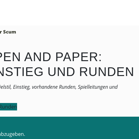
er Scum
PEN AND PAPER:
INSTIEG UND RUNDEN
lstil, Einstieg, vorhandene Runden, Spielleitungen und
abzugeben.