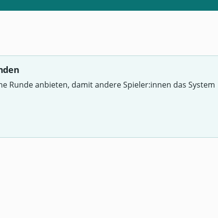
unden
ine Runde anbieten, damit andere Spieler:innen das System