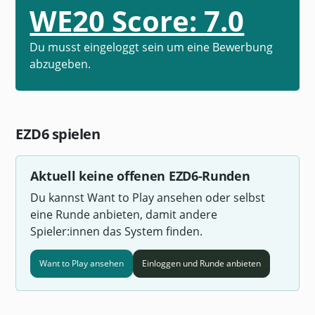
WE20 Score:
7.0
Du musst eingeloggt sein um eine Bewerbung
abzugeben.
EZD6 spielen
Aktuell keine offenen EZD6-Runden
Du kannst Want to Play ansehen oder selbst
eine Runde anbieten, damit andere
Spieler:innen das System finden.
Want to Play ansehen
Einloggen und Runde anbieten