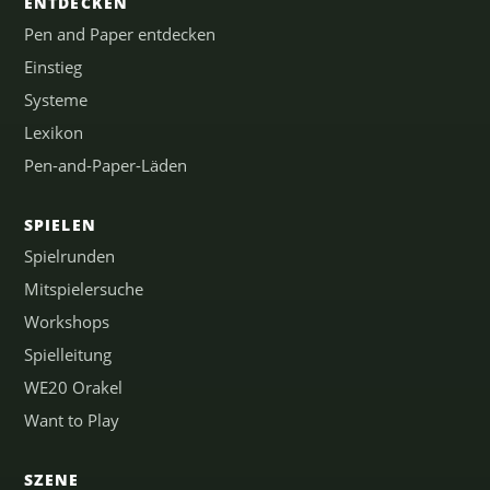
ENTDECKEN
Pen and Paper entdecken
Einstieg
Systeme
Lexikon
Pen-and-Paper-Läden
SPIELEN
Spielrunden
Mitspielersuche
Workshops
Spielleitung
WE20 Orakel
Want to Play
SZENE