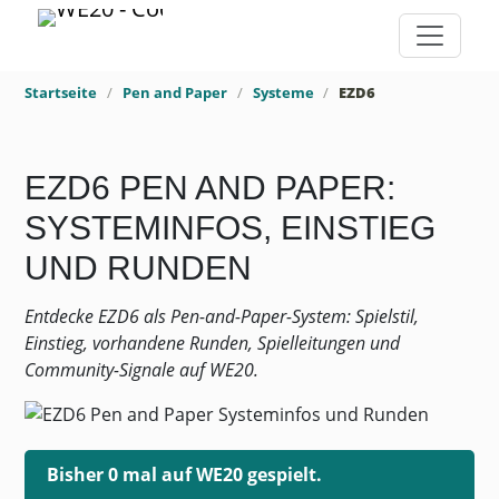
Startseite
Pen and Paper
Systeme
EZD6
EZD6 PEN AND PAPER:
SYSTEMINFOS, EINSTIEG
UND RUNDEN
Entdecke EZD6 als Pen-and-Paper-System: Spielstil,
Einstieg, vorhandene Runden, Spielleitungen und
Community-Signale auf WE20.
Bisher 0 mal auf WE20 gespielt.