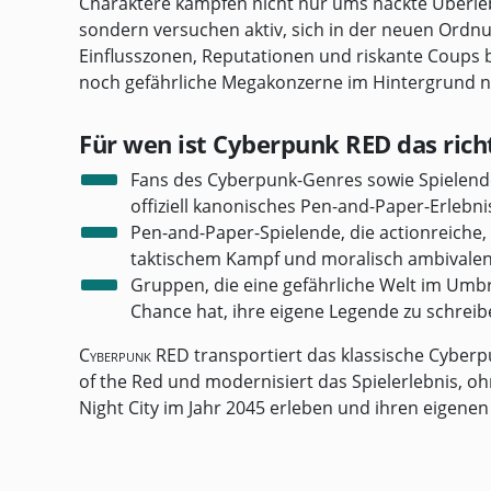
Charaktere kämpfen nicht nur ums nackte Überle
sondern versuchen aktiv, sich in der neuen Ordnun
Einflusszonen, Reputationen und riskante Coups
noch gefährliche Megakonzerne im Hintergrund 
Für wen ist Cyberpunk RED das ric
Fans des Cyberpunk-Genres sowie Spielen
offiziell kanonisches Pen-and-Paper-Erlebni
Pen-and-Paper-Spielende, die actionreiche,
taktischem Kampf und moralisch ambivale
Gruppen, die eine gefährliche Welt im Umb
Chance hat, ihre eigene Legende zu schrei
Cyberpunk RED
transportiert das klassische Cyberpu
of the Red und modernisiert das Spielerlebnis, ohn
Night City im Jahr 2045 erleben und ihren eigene