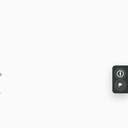
i
e
e