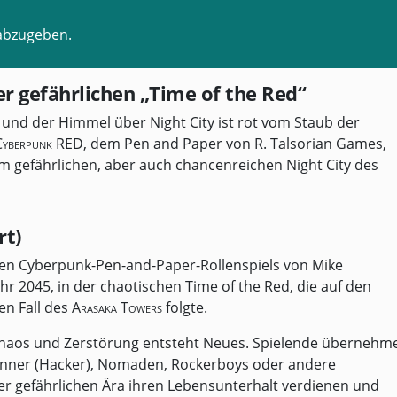
abzugeben.
r gefährlichen „Time of the Red“
, und der Himmel über Night City ist rot vom Staub der
Cyberpunk RED
, dem Pen and Paper von R. Talsorian Games,
 gefährlichen, aber auch chancenreichen Night City des
rt)
ären Cyberpunk-Pen-and-Paper-Rollenspiels von Mike
hr 2045, in der chaotischen Time of the Red, die auf den
n Fall des
Arasaka Towers
folgte.
s Chaos und Zerstörung entsteht Neues. Spielende übernehm
runner (Hacker), Nomaden, Rockerboys oder andere
ser gefährlichen Ära ihren Lebensunterhalt verdienen und