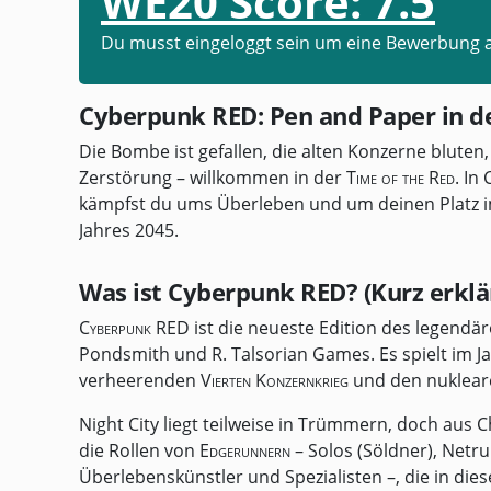
WE20 Score:
7.5
Du musst eingeloggt sein um eine Bewerbung 
Cyberpunk RED: Pen and Paper in de
Die Bombe ist gefallen, die alten Konzerne bluten
Zerstörung – willkommen in der
Time of the Red
. In
kämpfst du ums Überleben und um deinen Platz im
Jahres
2045
.
Was ist Cyberpunk RED? (Kurz erklä
Cyberpunk RED
ist die neueste Edition des legend
Pondsmith und R. Talsorian Games. Es spielt im Ja
verheerenden
Vierten Konzernkrieg
und den nukleare
Night City liegt teilweise in Trümmern, doch au
die Rollen von
Edgerunnern
– Solos (Söldner), Net
Überlebenskünstler und Spezialisten –, die in die