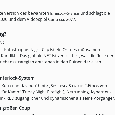
inte Version des bewährten
Interlock-Systems
und schlägt die
2020
und dem Videospiel
Cyberpunk 2077
.
ig?
ng
r Katastrophe. Night City ist ein Ort des mühsamen
Konflikte. Das globale
NET
ist zersplittert, was die Rolle der
lebensstrategien entstehen in den Ruinen der alten
Interlock-System
en Kern und das berühmte
„Style over Substance“
-Ethos von
für Kampf (Friday Night Firefight), Netrunning, Kybernetik,
unk RED zugänglicher und dynamischer als seine Vorgänger
en großen Coup