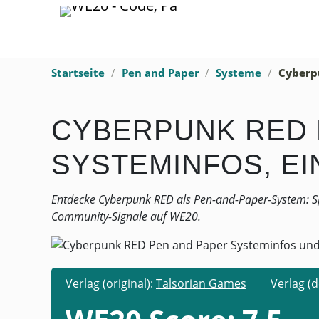
Startseite
Pen and Paper
Systeme
Cyberp
CYBERPUNK RED 
SYSTEMINFOS, E
Entdecke Cyberpunk RED als Pen-and-Paper-System: Spi
Community-Signale auf WE20.
Verlag (original):
Talsorian Games
Verlag (