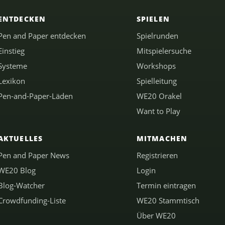
ENTDECKEN
SPIELEN
Pen and Paper entdecken
Spielrunden
Einstieg
Mitspielersuche
Systeme
Workshops
Lexikon
Spielleitung
Pen-and-Paper-Läden
WE20 Orakel
Want to Play
AKTUELLES
MITMACHEN
Pen and Paper News
Registrieren
WE20 Blog
Login
Blog-Watcher
Termin eintragen
Crowdfunding-Liste
WE20 Stammtisch
Über WE20