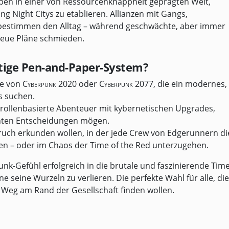
ben in einer von Ressourcenknappheit geprägten Welt,
g Night Citys zu etablieren. Allianzen mit Gangs,
 bestimmen den Alltag – während geschwächte, aber immer
neue Pläne schmieden.
htige Pen-and-Paper-System?
de von
Cyberpunk 2020
oder
Cyberpunk 2077
, die ein modernes,
s suchen.
 rollenbasierte Abenteuer mit kybernetischen Upgrades,
nten Entscheidungen mögen.
ruch erkunden wollen, in der jede Crew von Edgerunnern di
ben – oder im Chaos der Time of the Red unterzugehen.
nk-Gefühl erfolgreich in die brutale und faszinierende Tim
e seine Wurzeln zu verlieren. Die perfekte Wahl für alle, die
n Weg am Rand der Gesellschaft finden wollen.