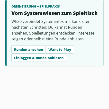
ORIENTIERUNG + SPIELPRAXIS
Vom Systemwissen zum Spieltisch
WE20 verbindet Systeminfos mit konkreten
nächsten Schritten: Du kannst Runden
ansehen, Spielleitungen entdecken, Interesse
zeigen oder selbst eine Runde anbieten.
Runden ansehen
Want to Play
Einloggen & Runde anbieten