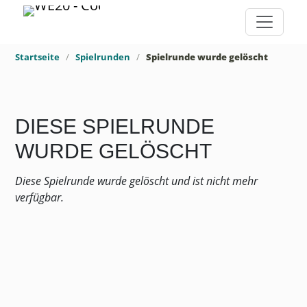
Startseite
Spielrunden
Spielrunde wurde gelöscht
DIESE SPIELRUNDE
WURDE GELÖSCHT
Diese Spielrunde wurde gelöscht und ist nicht mehr
verfügbar.