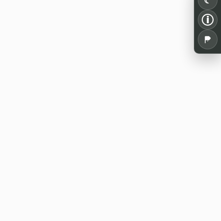
☾
i
Alles für dein Pen and Paper: Spielrunden,
Termine, Tools und Wissen aus der
deutschsprachigen Rollenspielszene.
WE20 Discord