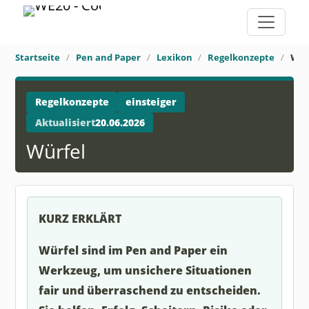
Startseite
Pen and Paper
Lexikon
Regelkonzepte
Wür
Regelkonzepte
einsteiger
Aktualisiert
20.06.2026
Würfel
KURZ ERKLÄRT
Würfel sind im Pen and Paper ein
Werkzeug, um unsichere Situationen
fair und überraschend zu entscheiden.