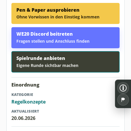
Pen & Paper ausprobieren
Ohne Vorwissen in den Einstieg kommen
WE20 Discord beitreten
Fragen stellen und Anschluss finden
Spielrunde anbieten
Eigene Runde sichtbar machen
Einordnung
i
KATEGORIE
Regelkonzepte
AKTUALISIERT
20.06.2026