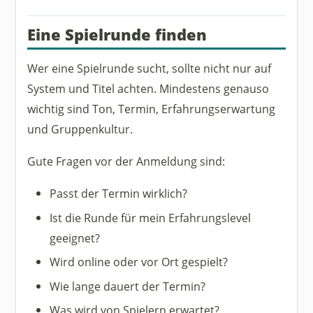
Eine Spielrunde finden
Wer eine Spielrunde sucht, sollte nicht nur auf
System und Titel achten. Mindestens genauso
wichtig sind Ton, Termin, Erfahrungserwartung
und Gruppenkultur.
Gute Fragen vor der Anmeldung sind:
Passt der Termin wirklich?
Ist die Runde für mein Erfahrungslevel
geeignet?
Wird online oder vor Ort gespielt?
Wie lange dauert der Termin?
Was wird von Spielern erwartet?