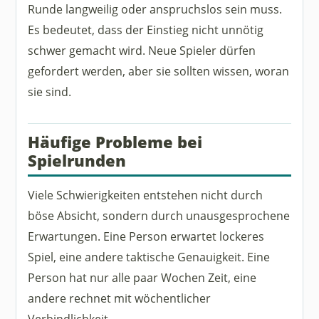
Runde langweilig oder anspruchslos sein muss.
Es bedeutet, dass der Einstieg nicht unnötig
schwer gemacht wird. Neue Spieler dürfen
gefordert werden, aber sie sollten wissen, woran
sie sind.
Häufige Probleme bei
Spielrunden
Viele Schwierigkeiten entstehen nicht durch
böse Absicht, sondern durch unausgesprochene
Erwartungen. Eine Person erwartet lockeres
Spiel, eine andere taktische Genauigkeit. Eine
Person hat nur alle paar Wochen Zeit, eine
andere rechnet mit wöchentlicher
Verbindlichkeit.