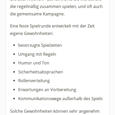
die regelmäßig zusammen spielen, und oft auch
die gemeinsame Kampagne.
Eine feste Spielrunde entwickelt mit der Zeit
eigene Gewohnheiten:
bevorzugte Spielzeiten
Umgang mit Regeln
Humor und Ton
Sicherheitsabsprachen
Rollenverteilung
Erwartungen an Vorbereitung
Kommunikationswege außerhalb des Spiels
Solche Gewohnheiten können sehr angenehm