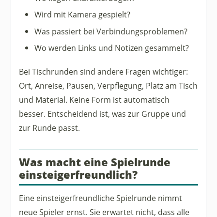
Wird mit Kamera gespielt?
Was passiert bei Verbindungsproblemen?
Wo werden Links und Notizen gesammelt?
Bei Tischrunden sind andere Fragen wichtiger:
Ort, Anreise, Pausen, Verpflegung, Platz am Tisch
und Material. Keine Form ist automatisch
besser. Entscheidend ist, was zur Gruppe und
zur Runde passt.
Was macht eine Spielrunde
einsteigerfreundlich?
Eine einsteigerfreundliche Spielrunde nimmt
neue Spieler ernst. Sie erwartet nicht, dass alle