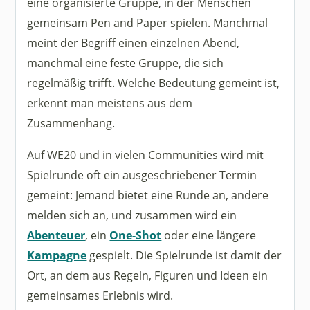
eine organisierte Gruppe, in der Menschen
gemeinsam Pen and Paper spielen. Manchmal
meint der Begriff einen einzelnen Abend,
manchmal eine feste Gruppe, die sich
regelmäßig trifft. Welche Bedeutung gemeint ist,
erkennt man meistens aus dem
Zusammenhang.
Auf WE20 und in vielen Communities wird mit
Spielrunde oft ein ausgeschriebener Termin
gemeint: Jemand bietet eine Runde an, andere
melden sich an, und zusammen wird ein
Abenteuer
, ein
One-Shot
oder eine längere
Kampagne
gespielt. Die Spielrunde ist damit der
Ort, an dem aus Regeln, Figuren und Ideen ein
gemeinsames Erlebnis wird.