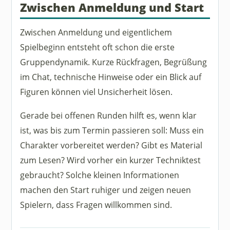
Zwischen Anmeldung und Start
Zwischen Anmeldung und eigentlichem
Spielbeginn entsteht oft schon die erste
Gruppendynamik. Kurze Rückfragen, Begrüßung
im Chat, technische Hinweise oder ein Blick auf
Figuren können viel Unsicherheit lösen.
Gerade bei offenen Runden hilft es, wenn klar
ist, was bis zum Termin passieren soll: Muss ein
Charakter vorbereitet werden? Gibt es Material
zum Lesen? Wird vorher ein kurzer Techniktest
gebraucht? Solche kleinen Informationen
machen den Start ruhiger und zeigen neuen
Spielern, dass Fragen willkommen sind.