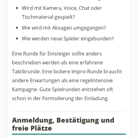
Wird mit Kamera, Voice, Chat oder
Tischmaterial gespielt?
Wie wird mit Absagen umgegangen?
Wie werden neue Spieler eingebunden?
Eine Runde für Einsteiger sollte anders
beschrieben werden als eine erfahrene
Taktikrunde. Eine lockere Impro-Runde braucht
andere Erwartungen als eine regelintensive
Kampagne. Gute Spielrunden entstehen oft
schon in der Formulierung der Einladung.
Anmeldung, Bestätigung und
freie Plätze