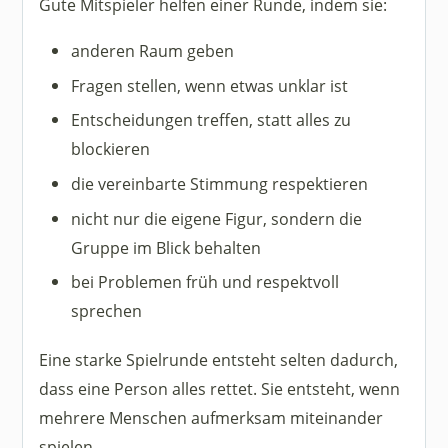
Gute Mitspieler helfen einer Runde, indem sie:
anderen Raum geben
Fragen stellen, wenn etwas unklar ist
Entscheidungen treffen, statt alles zu
blockieren
die vereinbarte Stimmung respektieren
nicht nur die eigene Figur, sondern die
Gruppe im Blick behalten
bei Problemen früh und respektvoll
sprechen
Eine starke Spielrunde entsteht selten dadurch,
dass eine Person alles rettet. Sie entsteht, wenn
mehrere Menschen aufmerksam miteinander
spielen.