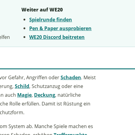
Weiter auf WE20
Spielrunde finden
Pen & Paper ausprobieren
elfen
WE20 Discord beitreten
vor Gefahr, Angriffen oder
Schaden
. Meist
zerung,
Schild
, Schutzanzug oder eine
ann auch
Magie
,
Deckung
, natürliche
e Rolle erfüllen. Damit ist Rüstung ein
 Schutzform.
 vom System ab. Manche Spiele machen es
zieren Schaden, erhöhen
Trefferpunkte
,