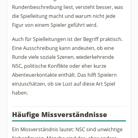
Rundenbeschreibung liest, versteht besser, was
die Spielleitung macht und warum nicht jede
Figur von einem Spieler geführt wird.
Auch für Spielleitungen ist der Begriff praktisch.
Eine Ausschreibung kann andeuten, ob eine
Runde viele soziale Szenen, wiederkehrende
NSC, politische Konflikte oder eher kurze
Abenteuerkontakte enthält. Das hilft Spielern
einzuschätzen, ob sie Lust auf diese Art Spiel
haben.
Häufige Missverständnisse
Ein Missverständnis lautet: NSC sind unwichtige