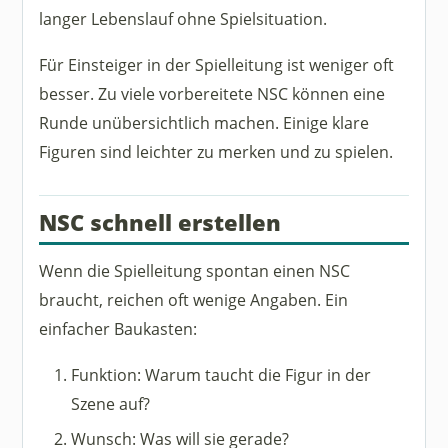
langer Lebenslauf ohne Spielsituation.
Für Einsteiger in der Spielleitung ist weniger oft
besser. Zu viele vorbereitete NSC können eine
Runde unübersichtlich machen. Einige klare
Figuren sind leichter zu merken und zu spielen.
NSC schnell erstellen
Wenn die Spielleitung spontan einen NSC
braucht, reichen oft wenige Angaben. Ein
einfacher Baukasten:
Funktion: Warum taucht die Figur in der
Szene auf?
Wunsch: Was will sie gerade?