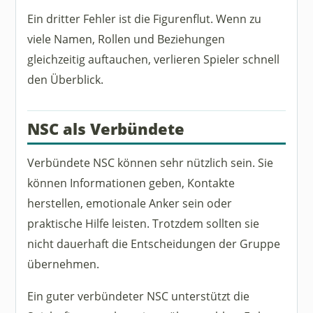
Ein dritter Fehler ist die Figurenflut. Wenn zu
viele Namen, Rollen und Beziehungen
gleichzeitig auftauchen, verlieren Spieler schnell
den Überblick.
NSC als Verbündete
Verbündete NSC können sehr nützlich sein. Sie
können Informationen geben, Kontakte
herstellen, emotionale Anker sein oder
praktische Hilfe leisten. Trotzdem sollten sie
nicht dauerhaft die Entscheidungen der Gruppe
übernehmen.
Ein guter verbündeter NSC unterstützt die