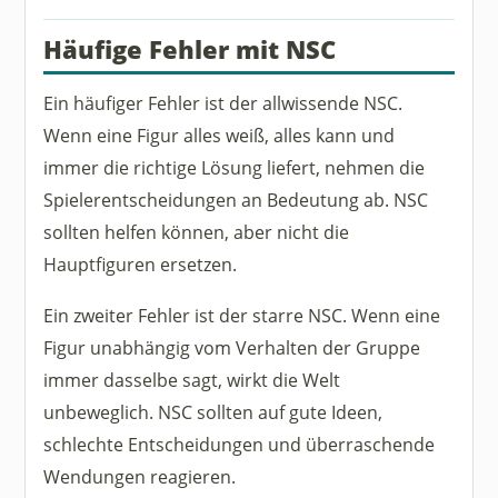
Häufige Fehler mit NSC
Ein häufiger Fehler ist der allwissende NSC.
Wenn eine Figur alles weiß, alles kann und
immer die richtige Lösung liefert, nehmen die
Spielerentscheidungen an Bedeutung ab. NSC
sollten helfen können, aber nicht die
Hauptfiguren ersetzen.
Ein zweiter Fehler ist der starre NSC. Wenn eine
Figur unabhängig vom Verhalten der Gruppe
immer dasselbe sagt, wirkt die Welt
unbeweglich. NSC sollten auf gute Ideen,
schlechte Entscheidungen und überraschende
Wendungen reagieren.