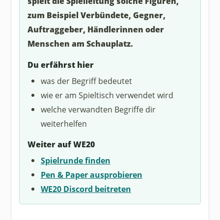
spielt die Spielleitung solche Figuren,
zum Beispiel Verbündete, Gegner,
Auftraggeber, Händlerinnen oder
Menschen am Schauplatz.
Du erfährst hier
was der Begriff bedeutet
wie er am Spieltisch verwendet wird
welche verwandten Begriffe dir
weiterhelfen
Weiter auf WE20
Spielrunde finden
Pen & Paper ausprobieren
WE20 Discord beitreten