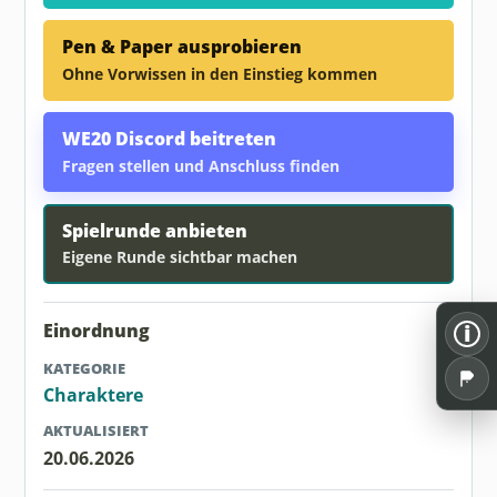
Pen & Paper ausprobieren
Ohne Vorwissen in den Einstieg kommen
WE20 Discord beitreten
Fragen stellen und Anschluss finden
Spielrunde anbieten
Eigene Runde sichtbar machen
i
Einordnung
KATEGORIE
Charaktere
AKTUALISIERT
20.06.2026