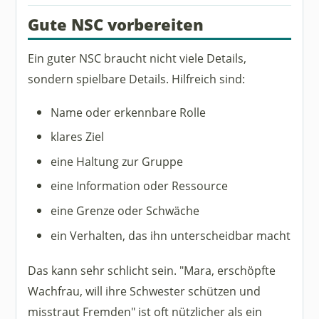
Gute NSC vorbereiten
Ein guter NSC braucht nicht viele Details,
sondern spielbare Details. Hilfreich sind:
Name oder erkennbare Rolle
klares Ziel
eine Haltung zur Gruppe
eine Information oder Ressource
eine Grenze oder Schwäche
ein Verhalten, das ihn unterscheidbar macht
Das kann sehr schlicht sein. "Mara, erschöpfte
Wachfrau, will ihre Schwester schützen und
misstraut Fremden" ist oft nützlicher als ein