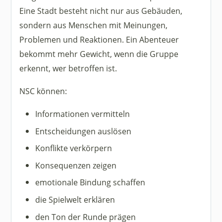
Eine Stadt besteht nicht nur aus Gebäuden,
sondern aus Menschen mit Meinungen,
Problemen und Reaktionen. Ein Abenteuer
bekommt mehr Gewicht, wenn die Gruppe
erkennt, wer betroffen ist.
NSC können:
Informationen vermitteln
Entscheidungen auslösen
Konflikte verkörpern
Konsequenzen zeigen
emotionale Bindung schaffen
die Spielwelt erklären
den Ton der Runde prägen