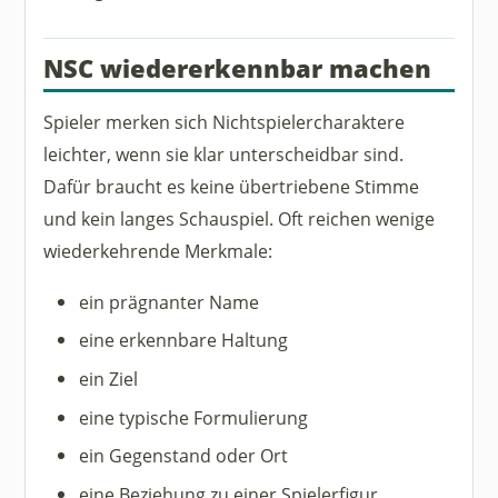
NSC wiedererkennbar machen
Spieler merken sich Nichtspielercharaktere
leichter, wenn sie klar unterscheidbar sind.
Dafür braucht es keine übertriebene Stimme
und kein langes Schauspiel. Oft reichen wenige
wiederkehrende Merkmale:
ein prägnanter Name
eine erkennbare Haltung
ein Ziel
eine typische Formulierung
ein Gegenstand oder Ort
eine Beziehung zu einer Spielerfigur