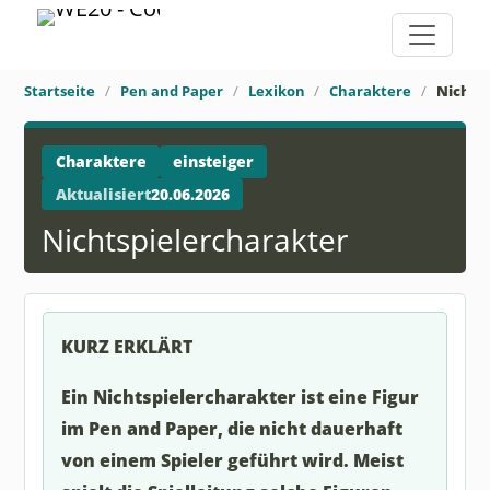
Startseite
Pen and Paper
Lexikon
Charaktere
Nichts
Charaktere
einsteiger
Aktualisiert
20.06.2026
Nichtspielercharakter
KURZ ERKLÄRT
Ein Nichtspielercharakter ist eine Figur
im Pen and Paper, die nicht dauerhaft
von einem Spieler geführt wird. Meist