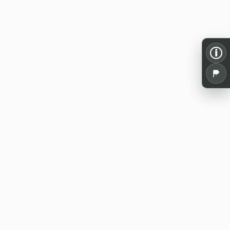
i
Alles für dein Pen and Paper: Spielrunden,
Termine, Tools und Wissen aus der
deutschsprachigen Rollenspielszene.