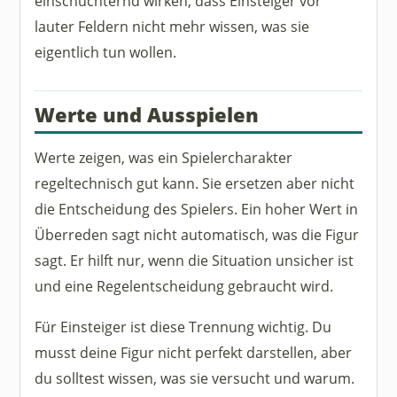
einschüchternd wirken, dass Einsteiger vor
lauter Feldern nicht mehr wissen, was sie
eigentlich tun wollen.
Werte und Ausspielen
Werte zeigen, was ein Spielercharakter
regeltechnisch gut kann. Sie ersetzen aber nicht
die Entscheidung des Spielers. Ein hoher Wert in
Überreden sagt nicht automatisch, was die Figur
sagt. Er hilft nur, wenn die Situation unsicher ist
und eine Regelentscheidung gebraucht wird.
Für Einsteiger ist diese Trennung wichtig. Du
musst deine Figur nicht perfekt darstellen, aber
du solltest wissen, was sie versucht und warum.