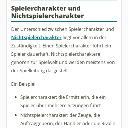
Spielercharakter und
Nichtspielercharakter
Der Unterschied zwischen Spielercharakter und
Nichtspielercharakter
liegt vor allem in der
Zuständigkeit. Einen Spielercharakter führt ein
Spieler dauerhaft. Nichtspielercharaktere
gehören zur Spielwelt und werden meistens von
der Spielleitung dargestellt.
Ein Beispiel:
Spielercharakter: die Ermittlerin, die ein
Spieler über mehrere Sitzungen führt
Nichtspielercharakter: der Zeuge, die
Auftraggeberin, der Händler oder die Rivalin