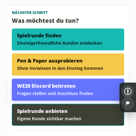
NÄCHSTER SCHRITT
Was möchtest du tun?
Spielrunde finden
Einsteigerfreundliche Runden entdecken
Pen & Paper ausprobieren
Ohne Vorwissen in den Einstieg kommen
WE20 Discord beitreten
i
Fragen stellen und Anschluss finden
Spielrunde anbieten
Eigene Runde sichtbar machen