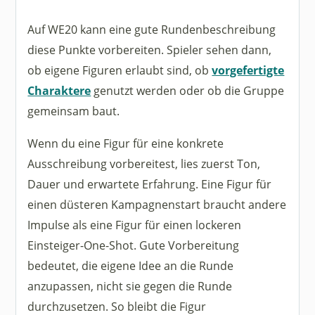
Auf WE20 kann eine gute Rundenbeschreibung
diese Punkte vorbereiten. Spieler sehen dann,
ob eigene Figuren erlaubt sind, ob
vorgefertigte
Charaktere
genutzt werden oder ob die Gruppe
gemeinsam baut.
Wenn du eine Figur für eine konkrete
Ausschreibung vorbereitest, lies zuerst Ton,
Dauer und erwartete Erfahrung. Eine Figur für
einen düsteren Kampagnenstart braucht andere
Impulse als eine Figur für einen lockeren
Einsteiger-One-Shot. Gute Vorbereitung
bedeutet, die eigene Idee an die Runde
anzupassen, nicht sie gegen die Runde
durchzusetzen. So bleibt die Figur