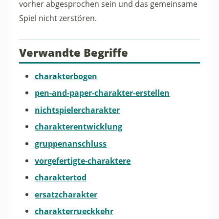
vorher abgesprochen sein und das gemeinsame
Spiel nicht zerstören.
Verwandte Begriffe
charakterbogen
pen-and-paper-charakter-erstellen
nichtspielercharakter
charakterentwicklung
gruppenanschluss
vorgefertigte-charaktere
charaktertod
ersatzcharakter
charakterrueckkehr