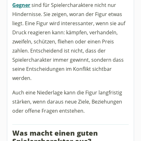
Gegner
sind für Spielercharaktere nicht nur
Hindernisse. Sie zeigen, woran der Figur etwas
liegt. Eine Figur wird interessanter, wenn sie auf
Druck reagieren kann: kämpfen, verhandeln,
zweifeln, schützen, fliehen oder einen Preis
zahlen. Entscheidend ist nicht, dass der
Spielercharakter immer gewinnt, sondern dass
seine Entscheidungen im Konflikt sichtbar
werden.
Auch eine Niederlage kann die Figur langfristig
stärken, wenn daraus neue Ziele, Beziehungen
oder offene Fragen entstehen.
Was macht einen guten