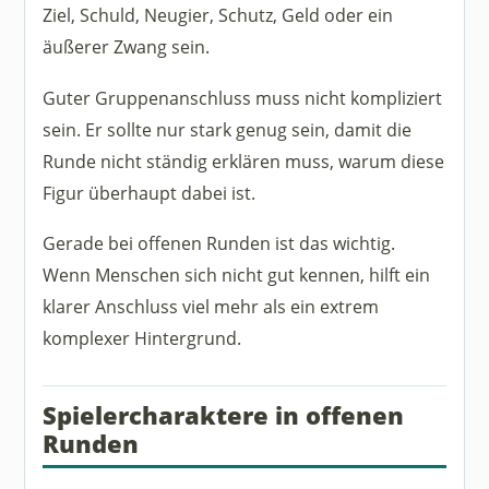
Ziel, Schuld, Neugier, Schutz, Geld oder ein
äußerer Zwang sein.
Guter Gruppenanschluss muss nicht kompliziert
sein. Er sollte nur stark genug sein, damit die
Runde nicht ständig erklären muss, warum diese
Figur überhaupt dabei ist.
Gerade bei offenen Runden ist das wichtig.
Wenn Menschen sich nicht gut kennen, hilft ein
klarer Anschluss viel mehr als ein extrem
komplexer Hintergrund.
Spielercharaktere in offenen
Runden