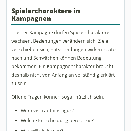
Spielercharaktere in
Kampagnen
In einer Kampagne dürfen Spielercharaktere
wachsen. Beziehungen verändern sich, Ziele
verschieben sich, Entscheidungen wirken später
nach und Schwächen können Bedeutung
bekommen. Ein Kampagnencharakter braucht
deshalb nicht von Anfang an vollständig erklärt
zu sein.
Offene Fragen können sogar nützlich sein:
Wem vertraut die Figur?
Welche Entscheidung bereut sie?
Was will sie lernen?