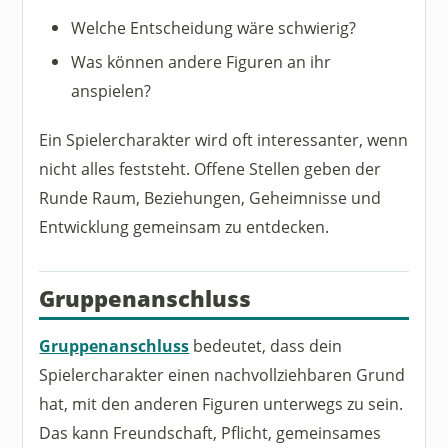
Welche Entscheidung wäre schwierig?
Was können andere Figuren an ihr
anspielen?
Ein Spielercharakter wird oft interessanter, wenn
nicht alles feststeht. Offene Stellen geben der
Runde Raum, Beziehungen, Geheimnisse und
Entwicklung gemeinsam zu entdecken.
Gruppenanschluss
Gruppenanschluss
bedeutet, dass dein
Spielercharakter einen nachvollziehbaren Grund
hat, mit den anderen Figuren unterwegs zu sein.
Das kann Freundschaft, Pflicht, gemeinsames