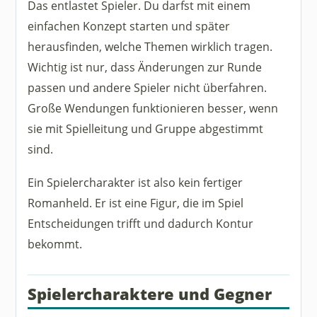
Das entlastet Spieler. Du darfst mit einem
einfachen Konzept starten und später
herausfinden, welche Themen wirklich tragen.
Wichtig ist nur, dass Änderungen zur Runde
passen und andere Spieler nicht überfahren.
Große Wendungen funktionieren besser, wenn
sie mit Spielleitung und Gruppe abgestimmt
sind.
Ein Spielercharakter ist also kein fertiger
Romanheld. Er ist eine Figur, die im Spiel
Entscheidungen trifft und dadurch Kontur
bekommt.
Spielercharaktere und Gegner