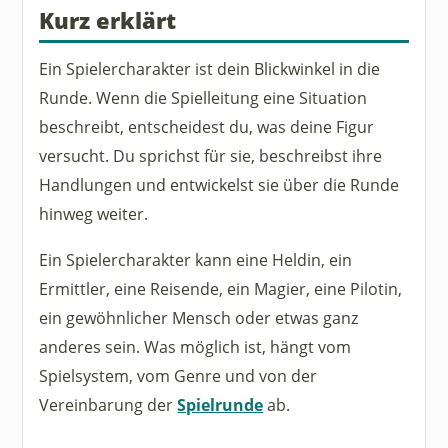
Kurz erklärt
Ein Spielercharakter ist dein Blickwinkel in die
Runde. Wenn die Spielleitung eine Situation
beschreibt, entscheidest du, was deine Figur
versucht. Du sprichst für sie, beschreibst ihre
Handlungen und entwickelst sie über die Runde
hinweg weiter.
Ein Spielercharakter kann eine Heldin, ein
Ermittler, eine Reisende, ein Magier, eine Pilotin,
ein gewöhnlicher Mensch oder etwas ganz
anderes sein. Was möglich ist, hängt vom
Spielsystem, vom Genre und von der
Vereinbarung der
Spielrunde
ab.