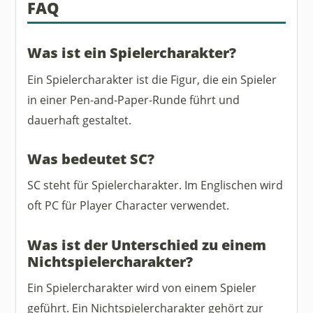
FAQ
Was ist ein Spielercharakter?
Ein Spielercharakter ist die Figur, die ein Spieler
in einer Pen-and-Paper-Runde führt und
dauerhaft gestaltet.
Was bedeutet SC?
SC steht für Spielercharakter. Im Englischen wird
oft PC für Player Character verwendet.
Was ist der Unterschied zu einem
Nichtspielercharakter?
Ein Spielercharakter wird von einem Spieler
geführt. Ein Nichtspielercharakter gehört zur