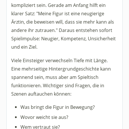
kompliziert sein. Gerade am Anfang hilft ein
klarer Satz: "Meine Figur ist eine neugierige
Ärztin, die beweisen will, dass sie mehr kann als
andere ihr zutrauen." Daraus entstehen sofort
Spielimpulse: Neugier, Kompetenz, Unsicherheit
und ein Ziel.
Viele Einsteiger verwechseln Tiefe mit Länge.
Eine mehrseitige Hintergrundgeschichte kann
spannend sein, muss aber am Spieltisch
funktionieren. Wichtiger sind Fragen, die in
Szenen auftauchen können:
Was bringt die Figur in Bewegung?
Wovor weicht sie aus?
Wem vertraut sie?