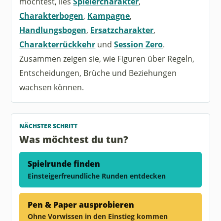
möchtest, lies
Spielercharakter
,
Charakterbogen
,
Kampagne
,
Handlungsbogen
,
Ersatzcharakter
,
Charakterrückkehr
und
Session Zero
.
Zusammen zeigen sie, wie Figuren über Regeln,
Entscheidungen, Brüche und Beziehungen
wachsen können.
NÄCHSTER SCHRITT
Was möchtest du tun?
Spielrunde finden
Einsteigerfreundliche Runden entdecken
Pen & Paper ausprobieren
Ohne Vorwissen in den Einstieg kommen