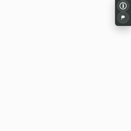
i
Alles für dein Pen and Paper: Spielrunden,
Termine, Tools und Wissen aus der
deutschsprachigen Rollenspielszene.
WE20 Discord
Jetzt beitreten