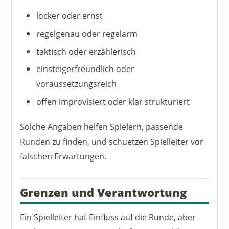
locker oder ernst
regelgenau oder regelarm
taktisch oder erzählerisch
einsteigerfreundlich oder
voraussetzungsreich
offen improvisiert oder klar strukturiert
Solche Angaben helfen Spielern, passende
Runden zu finden, und schuetzen Spielleiter vor
falschen Erwartungen.
Grenzen und Verantwortung
Ein Spielleiter hat Einfluss auf die Runde, aber