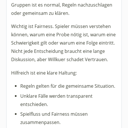
Gruppen ist es normal, Regeln nachzuschlagen
oder gemeinsam zu klären.
Wichtig ist Fairness. Spieler müssen verstehen
können, warum eine Probe nötig ist, warum eine
Schwierigkeit gilt oder warum eine Folge eintritt.
Nicht jede Entscheidung braucht eine lange
Diskussion, aber Willkuer schadet Vertrauen.
Hilfreich ist eine klare Haltung:
Regeln gelten für die gemeinsame Situation.
Unklare Fälle werden transparent
entschieden.
Spielfluss und Fairness müssen
zusammenpassen.