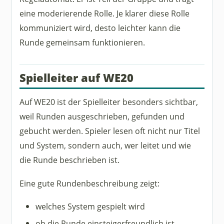
eine moderierende Rolle. Je klarer diese Rolle
kommuniziert wird, desto leichter kann die
Runde gemeinsam funktionieren.
Spielleiter auf WE20
Auf WE20 ist der Spielleiter besonders sichtbar,
weil Runden ausgeschrieben, gefunden und
gebucht werden. Spieler lesen oft nicht nur Titel
und System, sondern auch, wer leitet und wie
die Runde beschrieben ist.
Eine gute Rundenbeschreibung zeigt:
welches System gespielt wird
ob die Runde einsteigerfreundlich ist