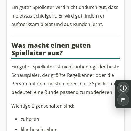
Ein guter Spielleiter wird nicht dadurch gut, dass
nie etwas schiefgeht. Er wird gut, indem er
aufmerksam bleibt und aus Runden lernt.
Was macht einen guten
Spielleiter aus?
Ein guter Spielleiter ist nicht unbedingt der beste
Schauspieler, der größte Regelkenner oder die
Person mit den meisten Ideen. Gute Spielleitung
i
bedeutet, eine Runde passend zu moderieren.
Wichtige Eigenschaften sind:
zuhören
klar beschreiben