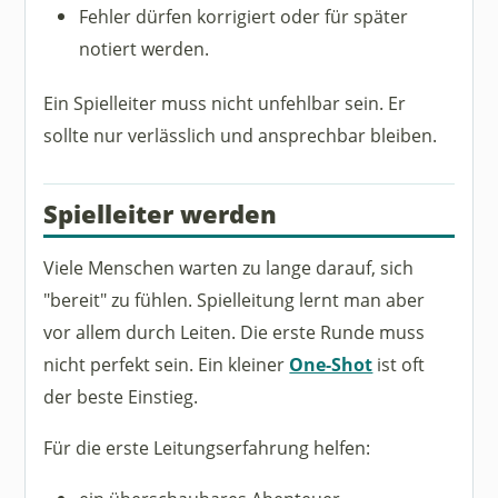
Fehler dürfen korrigiert oder für später
notiert werden.
Ein Spielleiter muss nicht unfehlbar sein. Er
sollte nur verlässlich und ansprechbar bleiben.
Spielleiter werden
Viele Menschen warten zu lange darauf, sich
"bereit" zu fühlen. Spielleitung lernt man aber
vor allem durch Leiten. Die erste Runde muss
nicht perfekt sein. Ein kleiner
One-Shot
ist oft
der beste Einstieg.
Für die erste Leitungserfahrung helfen: