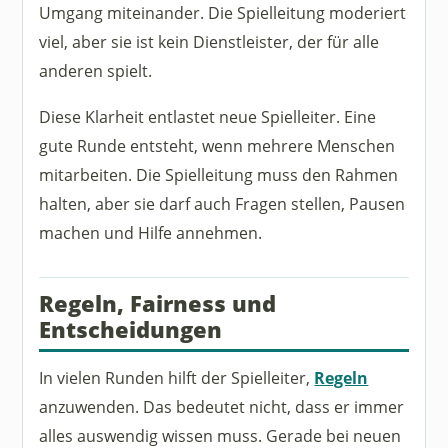
Umgang miteinander. Die Spielleitung moderiert
viel, aber sie ist kein Dienstleister, der für alle
anderen spielt.
Diese Klarheit entlastet neue Spielleiter. Eine
gute Runde entsteht, wenn mehrere Menschen
mitarbeiten. Die Spielleitung muss den Rahmen
halten, aber sie darf auch Fragen stellen, Pausen
machen und Hilfe annehmen.
Regeln, Fairness und
Entscheidungen
In vielen Runden hilft der Spielleiter,
Regeln
anzuwenden. Das bedeutet nicht, dass er immer
alles auswendig wissen muss. Gerade bei neuen