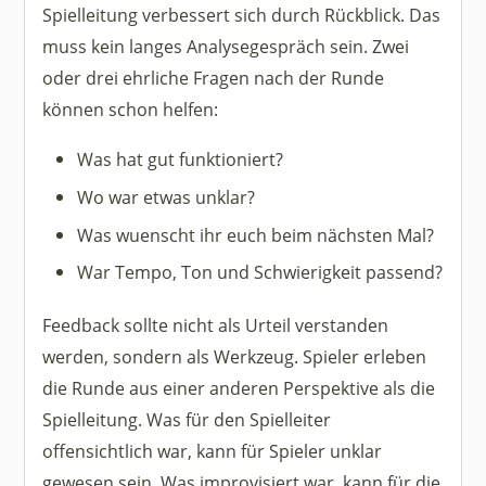
Spielleitung verbessert sich durch Rückblick. Das
muss kein langes Analysegespräch sein. Zwei
oder drei ehrliche Fragen nach der Runde
können schon helfen:
Was hat gut funktioniert?
Wo war etwas unklar?
Was wuenscht ihr euch beim nächsten Mal?
War Tempo, Ton und Schwierigkeit passend?
Feedback sollte nicht als Urteil verstanden
werden, sondern als Werkzeug. Spieler erleben
die Runde aus einer anderen Perspektive als die
Spielleitung. Was für den Spielleiter
offensichtlich war, kann für Spieler unklar
gewesen sein. Was improvisiert war, kann für die