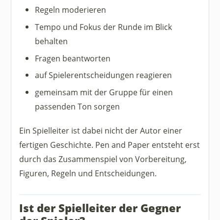
Regeln moderieren
Tempo und Fokus der Runde im Blick
behalten
Fragen beantworten
auf Spielerentscheidungen reagieren
gemeinsam mit der Gruppe für einen
passenden Ton sorgen
Ein Spielleiter ist dabei nicht der Autor einer
fertigen Geschichte. Pen and Paper entsteht erst
durch das Zusammenspiel von Vorbereitung,
Figuren, Regeln und Entscheidungen.
Ist der Spielleiter der Gegner