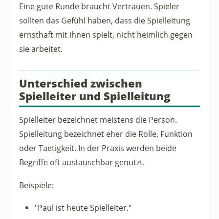
Eine gute Runde braucht Vertrauen. Spieler
sollten das Gefühl haben, dass die Spielleitung
ernsthaft mit ihnen spielt, nicht heimlich gegen
sie arbeitet.
Unterschied zwischen
Spielleiter und Spielleitung
Spielleiter bezeichnet meistens die Person.
Spielleitung bezeichnet eher die Rolle, Funktion
oder Taetigkeit. In der Praxis werden beide
Begriffe oft austauschbar genutzt.
Beispiele:
"Paul ist heute Spielleiter."