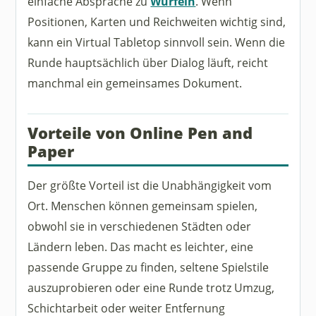
einfache Absprache zu
Würfeln
. Wenn
Positionen, Karten und Reichweiten wichtig sind,
kann ein Virtual Tabletop sinnvoll sein. Wenn die
Runde hauptsächlich über Dialog läuft, reicht
manchmal ein gemeinsames Dokument.
Vorteile von Online Pen and
Paper
Der größte Vorteil ist die Unabhängigkeit vom
Ort. Menschen können gemeinsam spielen,
obwohl sie in verschiedenen Städten oder
Ländern leben. Das macht es leichter, eine
passende Gruppe zu finden, seltene Spielstile
auszuprobieren oder eine Runde trotz Umzug,
Schichtarbeit oder weiter Entfernung