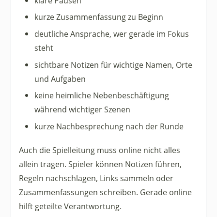
klare Pausen
kurze Zusammenfassung zu Beginn
deutliche Ansprache, wer gerade im Fokus
steht
sichtbare Notizen für wichtige Namen, Orte
und Aufgaben
keine heimliche Nebenbeschäftigung
während wichtiger Szenen
kurze Nachbesprechung nach der Runde
Auch die Spielleitung muss online nicht alles
allein tragen. Spieler können Notizen führen,
Regeln nachschlagen, Links sammeln oder
Zusammenfassungen schreiben. Gerade online
hilft geteilte Verantwortung.