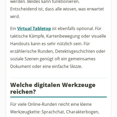
werden. Beides kann funktionieren.
Entscheidend ist, dass alle wissen, was erwartet
wird.
Ein
Virtual Tabletop
ist ebenfalls optional. Für
taktische Kämpfe, Kartenbewegung oder visuelle
Handouts kann es sehr nützlich sein. Für
erzählerische Runden, Detektivgeschichten oder
soziale Szenen genügt oft ein gemeinsames
Dokument oder eine einfache Skizze.
Welche digitalen Werkzeuge
reichen?
Für viele Online-Runden reicht eine kleine
Werkzeugkette: Sprachchat, Charakterbogen,