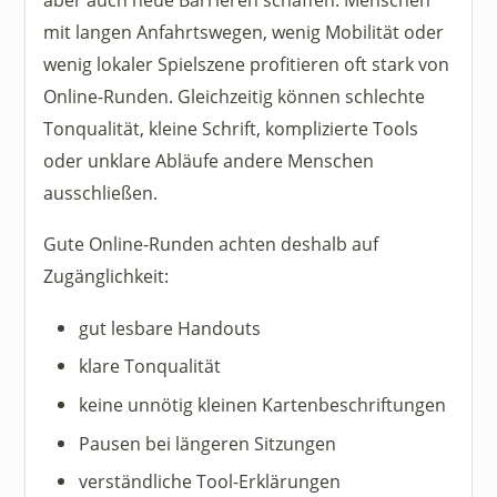
mit langen Anfahrtswegen, wenig Mobilität oder
wenig lokaler Spielszene profitieren oft stark von
Online-Runden. Gleichzeitig können schlechte
Tonqualität, kleine Schrift, komplizierte Tools
oder unklare Abläufe andere Menschen
ausschließen.
Gute Online-Runden achten deshalb auf
Zugänglichkeit:
gut lesbare Handouts
klare Tonqualität
keine unnötig kleinen Kartenbeschriftungen
Pausen bei längeren Sitzungen
verständliche Tool-Erklärungen