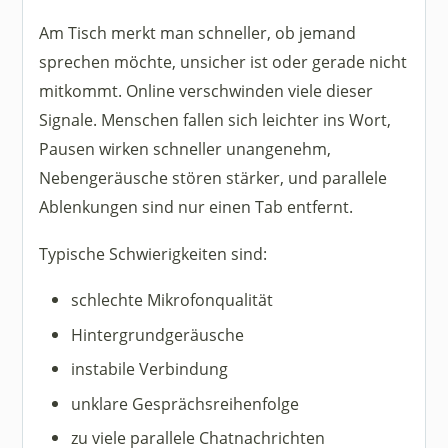
Am Tisch merkt man schneller, ob jemand
sprechen möchte, unsicher ist oder gerade nicht
mitkommt. Online verschwinden viele dieser
Signale. Menschen fallen sich leichter ins Wort,
Pausen wirken schneller unangenehm,
Nebengeräusche stören stärker, und parallele
Ablenkungen sind nur einen Tab entfernt.
Typische Schwierigkeiten sind:
schlechte Mikrofonqualität
Hintergrundgeräusche
instabile Verbindung
unklare Gesprächsreihenfolge
zu viele parallele Chatnachrichten