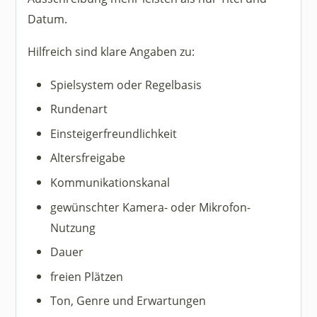
Datum.
Hilfreich sind klare Angaben zu:
Spielsystem oder Regelbasis
Rundenart
Einsteigerfreundlichkeit
Altersfreigabe
Kommunikationskanal
gewünschter Kamera- oder Mikrofon-
Nutzung
Dauer
freien Plätzen
Ton, Genre und Erwartungen