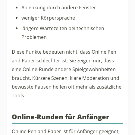
Ablenkung durch andere Fenster
weniger Körpersprache
längere Wartezeiten bei technischen
Problemen
Diese Punkte bedeuten nicht, dass Online Pen
and Paper schlechter ist. Sie zeigen nur, dass
eine Online-Runde andere Spielgewohnheiten
braucht. Kürzere Szenen, klare Moderation und
bewusste Pausen helfen oft mehr als zusätzliche
Tools.
Online-Runden für Anfänger
Online Pen and Paper ist für Anfänger geeignet,