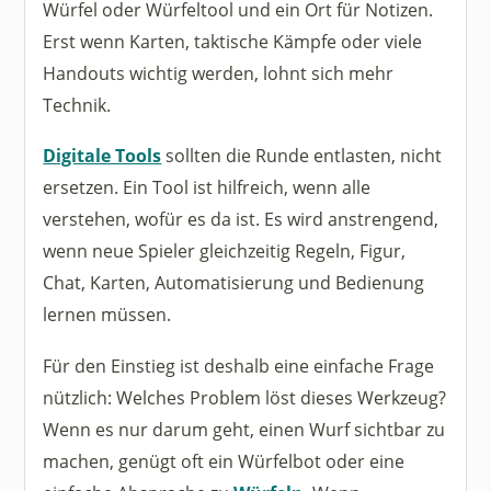
Würfel oder Würfeltool und ein Ort für Notizen.
Erst wenn Karten, taktische Kämpfe oder viele
Handouts wichtig werden, lohnt sich mehr
Technik.
Digitale Tools
sollten die Runde entlasten, nicht
ersetzen. Ein Tool ist hilfreich, wenn alle
verstehen, wofür es da ist. Es wird anstrengend,
wenn neue Spieler gleichzeitig Regeln, Figur,
Chat, Karten, Automatisierung und Bedienung
lernen müssen.
Für den Einstieg ist deshalb eine einfache Frage
nützlich: Welches Problem löst dieses Werkzeug?
Wenn es nur darum geht, einen Wurf sichtbar zu
machen, genügt oft ein Würfelbot oder eine