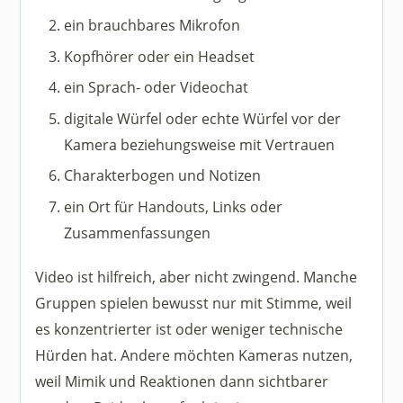
ein brauchbares Mikrofon
Kopfhörer oder ein Headset
ein Sprach- oder Videochat
digitale Würfel oder echte Würfel vor der
Kamera beziehungsweise mit Vertrauen
Charakterbogen und Notizen
ein Ort für Handouts, Links oder
Zusammenfassungen
Video ist hilfreich, aber nicht zwingend. Manche
Gruppen spielen bewusst nur mit Stimme, weil
es konzentrierter ist oder weniger technische
Hürden hat. Andere möchten Kameras nutzen,
weil Mimik und Reaktionen dann sichtbarer