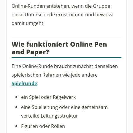
Online-Runden entstehen, wenn die Gruppe
diese Unterschiede ernst nimmt und bewusst
damit umgeht.
Wie funktioniert Online Pen
and Paper?
Eine Online-Runde braucht zunächst denselben
spielerischen Rahmen wie jede andere
Spielrunde
:
ein Spiel oder Regelwerk
eine Spielleitung oder eine gemeinsam
verteilte Leitungsstruktur
Figuren oder Rollen