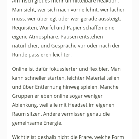
Am Tisch gibt es mehr unmittelbare Reaktion.
Man sieht, wer sich nach vorne lehnt, wer lachen
muss, wer überlegt oder wer gerade aussteigt.
Requisiten, Würfel und Papier schaffen eine
eigene Atmosphäre. Pausen entstehen
natürlicher, und Gespräche vor oder nach der
Runde passieren leichter.
Online ist dafür fokussierter und flexibler. Man
kann schneller starten, leichter Material teilen
und über Entfernung hinweg spielen. Manche
Gruppen erleben online sogar weniger
Ablenkung, weil alle mit Headset im eigenen
Raum sitzen. Andere vermissen genau die
gemeinsame Energie.
Wichtig ist deshalb nicht die Frage, welche Form