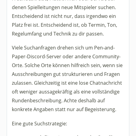
denen Spielleitungen neue Mitspieler suchen.
Entscheidend ist nicht nur, dass irgendwo ein
Platz frei ist. Entscheidend ist, ob Termin, Ton,
Regelumfang und Technik zu dir passen.
Viele Suchanfragen drehen sich um Pen-and-
Paper-Discord-Server oder andere Community-
Orte. Solche Orte können hilfreich sein, wenn sie
Ausschreibungen gut strukturieren und Fragen
zulassen. Gleichzeitig ist eine lose Chatnachricht
oft weniger aussagekräftig als eine vollständige
Rundenbeschreibung. Achte deshalb auf
konkrete Angaben statt nur auf Begeisterung.
Eine gute Suchstrategie: