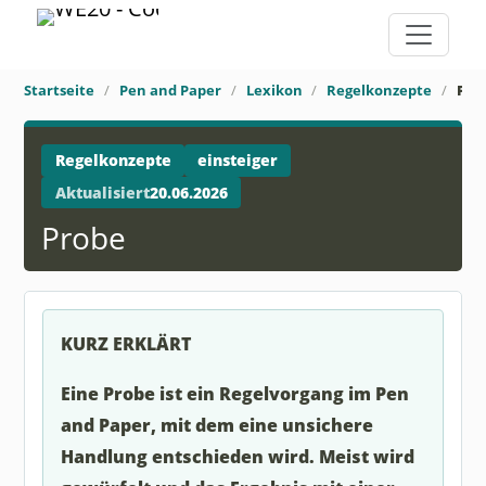
Startseite
Pen and Paper
Lexikon
Regelkonzepte
Pro
Regelkonzepte
einsteiger
Aktualisiert
20.06.2026
Probe
KURZ ERKLÄRT
Eine Probe ist ein Regelvorgang im Pen
and Paper, mit dem eine unsichere
Handlung entschieden wird. Meist wird