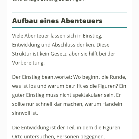
Aufbau eines Abenteuers
Viele Abenteuer lassen sich in Einstieg,
Entwicklung und Abschluss denken. Diese
Struktur ist kein Gesetz, aber sie hilft bei der
Vorbereitung.
Der Einstieg beantwortet: Wo beginnt die Runde,
was ist los und warum betrifft es die Figuren? Ein
guter Einstieg muss nicht spektakulaer sein. Er
sollte nur schnell klar machen, warum Handeln
sinnvoll ist.
Die Entwicklung ist der Teil, in dem die Figuren
Orte untersuchen, Personen begegnen,