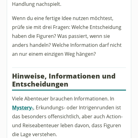
Handlung nachspielt.
Wenn du eine fertige Idee nutzen möchtest,
prüfe sie mit drei Fragen: Welche Entscheidung
haben die Figuren? Was passiert, wenn sie
anders handeln? Welche Information darf nicht
an nur einem einzigen Weg hängen?
Hinweise, Informationen und
Entscheidungen
Viele Abenteuer brauchen Informationen. In
Mystery-
, Erkundungs- oder Intrigenrunden ist
das besonders offensichtlich, aber auch Action-
und Reiseabenteuer leben davon, dass Figuren
die Lage verstehen.