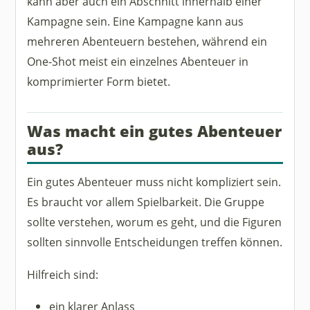
kann aber auch ein Abschnitt innerhalb einer
Kampagne sein. Eine Kampagne kann aus
mehreren Abenteuern bestehen, während ein
One-Shot meist ein einzelnes Abenteuer in
komprimierter Form bietet.
Was macht ein gutes Abenteuer
aus?
Ein gutes Abenteuer muss nicht kompliziert sein.
Es braucht vor allem Spielbarkeit. Die Gruppe
sollte verstehen, worum es geht, und die Figuren
sollten sinnvolle Entscheidungen treffen können.
Hilfreich sind:
ein klarer Anlass