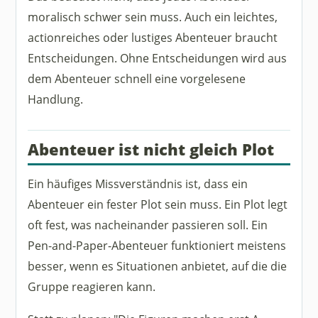
moralisch schwer sein muss. Auch ein leichtes,
actionreiches oder lustiges Abenteuer braucht
Entscheidungen. Ohne Entscheidungen wird aus
dem Abenteuer schnell eine vorgelesene
Handlung.
Abenteuer ist nicht gleich Plot
Ein häufiges Missverständnis ist, dass ein
Abenteuer ein fester Plot sein muss. Ein Plot legt
oft fest, was nacheinander passieren soll. Ein
Pen-and-Paper-Abenteuer funktioniert meistens
besser, wenn es Situationen anbietet, auf die die
Gruppe reagieren kann.