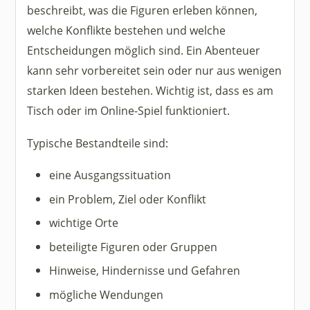
beschreibt, was die Figuren erleben können,
welche Konflikte bestehen und welche
Entscheidungen möglich sind. Ein Abenteuer
kann sehr vorbereitet sein oder nur aus wenigen
starken Ideen bestehen. Wichtig ist, dass es am
Tisch oder im Online-Spiel funktioniert.
Typische Bestandteile sind:
eine Ausgangssituation
ein Problem, Ziel oder Konflikt
wichtige Orte
beteiligte Figuren oder Gruppen
Hinweise, Hindernisse und Gefahren
mögliche Wendungen