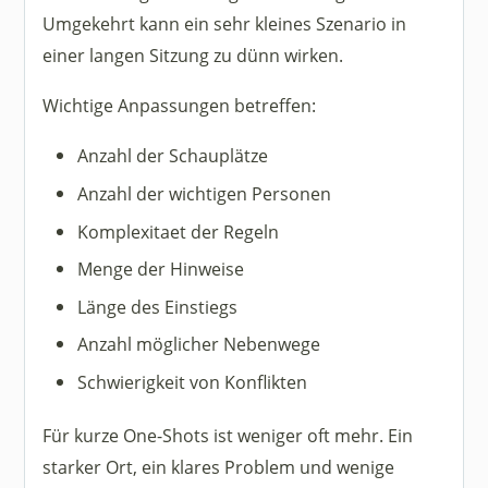
Umgekehrt kann ein sehr kleines Szenario in
einer langen Sitzung zu dünn wirken.
Wichtige Anpassungen betreffen:
Anzahl der Schauplätze
Anzahl der wichtigen Personen
Komplexitaet der Regeln
Menge der Hinweise
Länge des Einstiegs
Anzahl möglicher Nebenwege
Schwierigkeit von Konflikten
Für kurze One-Shots ist weniger oft mehr. Ein
starker Ort, ein klares Problem und wenige