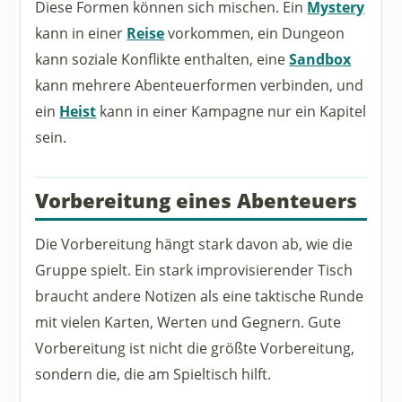
Diese Formen können sich mischen. Ein
Mystery
kann in einer
Reise
vorkommen, ein Dungeon
kann soziale Konflikte enthalten, eine
Sandbox
kann mehrere Abenteuerformen verbinden, und
ein
Heist
kann in einer Kampagne nur ein Kapitel
sein.
Vorbereitung eines Abenteuers
Die Vorbereitung hängt stark davon ab, wie die
Gruppe spielt. Ein stark improvisierender Tisch
braucht andere Notizen als eine taktische Runde
mit vielen Karten, Werten und Gegnern. Gute
Vorbereitung ist nicht die größte Vorbereitung,
sondern die, die am Spieltisch hilft.