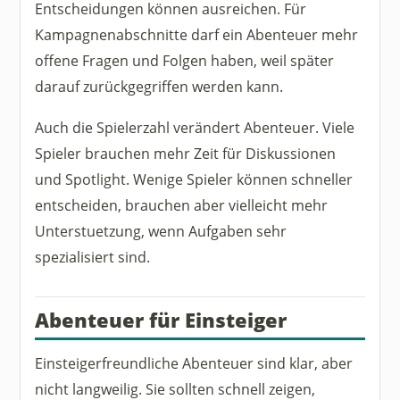
Entscheidungen können ausreichen. Für
Kampagnenabschnitte darf ein Abenteuer mehr
offene Fragen und Folgen haben, weil später
darauf zurückgegriffen werden kann.
Auch die Spielerzahl verändert Abenteuer. Viele
Spieler brauchen mehr Zeit für Diskussionen
und Spotlight. Wenige Spieler können schneller
entscheiden, brauchen aber vielleicht mehr
Unterstuetzung, wenn Aufgaben sehr
spezialisiert sind.
Abenteuer für Einsteiger
Einsteigerfreundliche Abenteuer sind klar, aber
nicht langweilig. Sie sollten schnell zeigen,