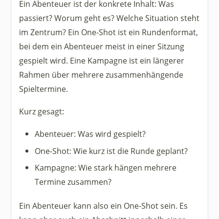
Ein Abenteuer ist der konkrete Inhalt: Was
passiert? Worum geht es? Welche Situation steht
im Zentrum? Ein One-Shot ist ein Rundenformat,
bei dem ein Abenteuer meist in einer Sitzung
gespielt wird. Eine Kampagne ist ein längerer
Rahmen über mehrere zusammenhängende
Spieltermine.
Kurz gesagt:
Abenteuer: Was wird gespielt?
One-Shot: Wie kurz ist die Runde geplant?
Kampagne: Wie stark hängen mehrere
Termine zusammen?
Ein Abenteuer kann also ein One-Shot sein. Es