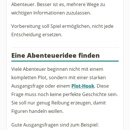
Abenteuer. Besser ist es, mehrere Wege zu
wichtigen Informationen zuzulassen.
Vorbereitung soll Spiel ermöglichen, nicht jede
Entscheidung ersetzen.
Eine Abenteueridee finden
Viele Abenteuer beginnen nicht mit einem
kompletten Plot, sondern mit einer starken
Ausgangsfrage oder einem
Plot-Hook
. Diese
Frage muss noch keine perfekte Geschichte sein.
Sie soll nur genug Reibung erzeugen, damit
Figuren handeln wollen.
Gute Ausgangsfragen sind zum Beispiel: